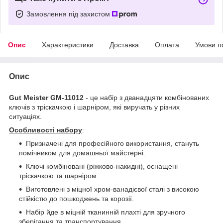
Замовлення під захистом
Опис
Характеристики
Доставка
Оплата
Умови п
Опис
Gut Meister GM-11012
- це набір з дванадцяти комбінованих
ключів з тріскачкою і шарніром, які виручать у різних
ситуаціях.
Особливості набору
:
Призначені для професійного використання, стануть
помічником для домашньої майстерні.
Ключі комбіновані (ріжково-накидні), оснащені
тріскачкою та шарніром.
Виготовлені з міцної хром-ванадієвої сталі з високою
стійкістю до пошкоджень та корозії.
Набір йде в міцній тканинній плахті для зручного
зберігання та транспортування.