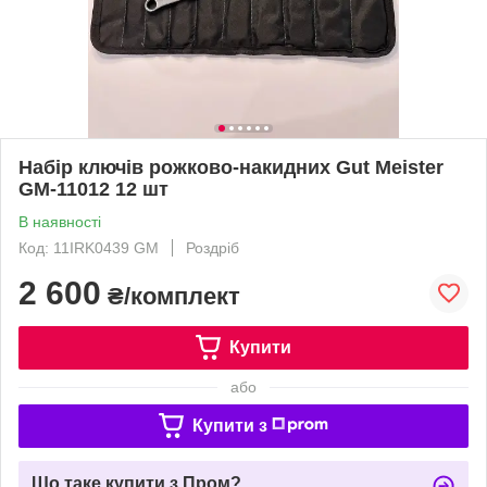
Набір ключів рожково-накидних Gut Meister
GM-11012 12 шт
В наявності
Код: 11IRK0439 GM
Роздріб
2 600
₴/комплект
Купити
або
Купити з
Що таке купити з Пром?