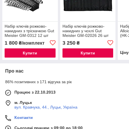
Набір ключів рожково-
Набір ключів рожково-
Набі
накидних з тріскачкою Gut
накидних у чохлі Gut
Allo
Meister GM-0312 12 шт
Meister GM-02026 26 шт
(НК-
1 800
3 250
₴/комплект
₴
Цін
Купити
Купити
Про нас
86% позитивних з 171 відгука за рік
Працює з 22.10.2013
м. Луцьк
вул. Кравчука, 44., Луцьк, Україна
Контакти
Сьогодні працює з 09:00 до 18:00