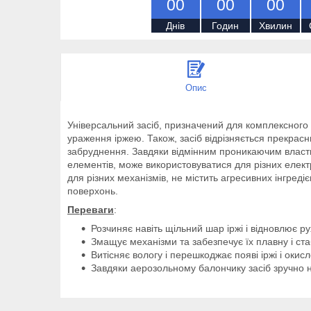
0
0
0
0
0
0
Днів
Годин
Хвилин
Опис
Універсальний засіб, призначений для комплексного д
ураження іржею. Також, засіб відрізняється прекрасн
забруднення. Завдяки відмінним проникаючим власти
елементів, може використовуватися для різних електр
для різних механізмів, не містить агресивних інгред
поверхонь.
Переваги
:
Розчиняє навіть щільний шар іржі і відновлює ру
Змащує механізми та забезпечує їх плавну і ст
Витісняє вологу і перешкоджає появі іржі і окис
Завдяки аерозольному балончику засіб зручно н