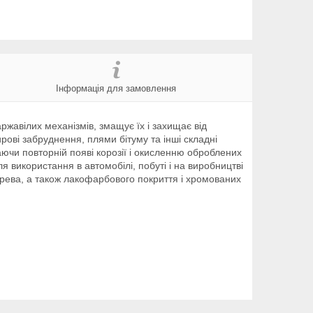
Інформація для замовлення
ржавілих механізмів, змащує їх і захищає від
рові забруднення, плями бітуму та інші складні
чи повторній появі корозії і окисленню оброблених
я використання в автомобілі, побуті і на виробництві
дерева, а також лакофарбового покриття і хромованих