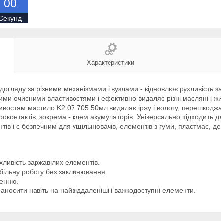
0
0
Секунд
Характеристики
огляду за різними механізмами і вузлами - відновлює рухливість за
ими очисними властивостями і ефективно видаляє різні масляні і жи
востям мастило K2 07 705 50мл видаляє іржу і вологу, перешкоджаю
оконтактів, зокрема - клем акумуляторів. Універсально підходить дл
ієнтів і є безпечним для ущільнювачів, елементів з гуми, пластмас, 
хливість заржавілих елементів.
абільну роботу без заклинювання.
ленню.
аносити навіть на найвіддаленіші і важкодоступні елементи.