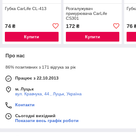
Губка CarLife CL-413
Розгалужувач
Губк
прикурювача CarLife
CS301
74
172
76
₴
₴
Купити
Купити
Про нас
86% позитивних з 171 відгука за рік
Працює з 22.10.2013
м. Луцьк
вул. Кравчука, 44., Луцьк, Україна
Контакти
Сьогодні вихідний
Показати весь графік роботи