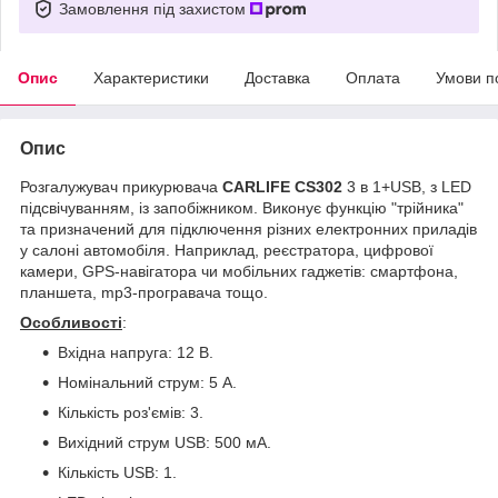
Замовлення під захистом
Опис
Характеристики
Доставка
Оплата
Умови п
Опис
Розгалужувач прикурювача
CARLIFE CS302
3 в 1+USB, з LED
підсвічуванням, із запобіжником. Виконує функцію "трійника"
та призначений для підключення різних електронних приладів
у салоні автомобіля. Наприклад, реєстратора, цифрової
камери, GPS-навігатора чи мобільних гаджетів: смартфона,
планшета, mp3-програвача тощо.
Особливості
:
Вхідна напруга: 12 В.
Номінальний струм: 5 А.
Кількість роз'ємів: 3.
Вихідний струм USB: 500 мА.
Кількість USB: 1.