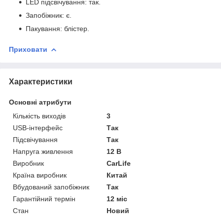
LED підсвічування: так.
Запобіжник: є.
Пакування: блістер.
Приховати
Характеристики
Основні атрибути
Кількість виходів
3
USB-інтерфейс
Так
Підсвічування
Так
Напруга живлення
12 В
Виробник
CarLife
Країна виробник
Китай
Вбудований запобіжник
Так
Гарантійний термін
12 міс
Стан
Новий