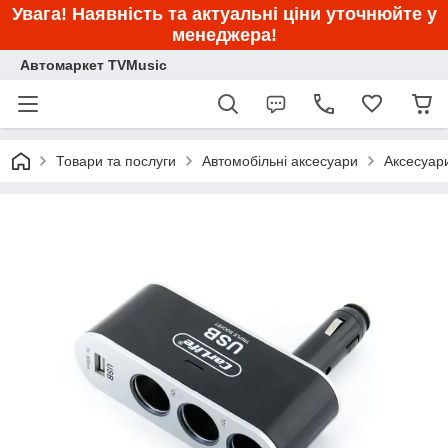
Увага! Наявність та актуальні ціни уточнюйте у
менеджера!
Автомаркет TVMusic
Товари та послуги
Автомобільні аксесуари
Аксесуар