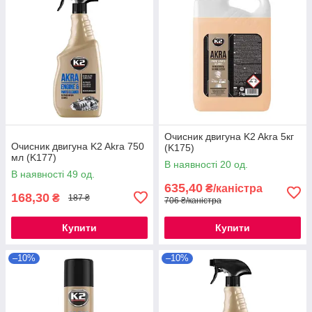
Очисник двигуна K2 Akra 5кг
Очисник двигуна K2 Akra 750
(K175)
мл (K177)
В наявності 20 од.
В наявності 49 од.
635,40
₴/каністра
168,30
₴
187 ₴
706 ₴/каністра
Купити
Купити
–10%
–10%