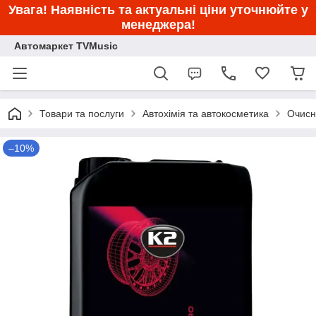
Увага! Наявність та актуальні ціни уточнюйте у
менеджера!
Автомаркет TVMusic
Товари та послуги
Автохімія та автокосметика
Очисн
–10%