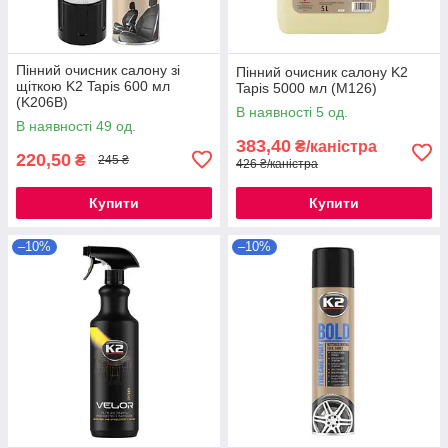
Пінний очисник салону зі
Пінний очисник салону K2
щіткою K2 Tapis 600 мл
Tapis 5000 мл (M126)
(K206B)
В наявності 5 од.
В наявності 49 од.
383,40
₴/каністра
220,50
₴
245 ₴
426 ₴/каністра
Купити
Купити
–10%
–10%