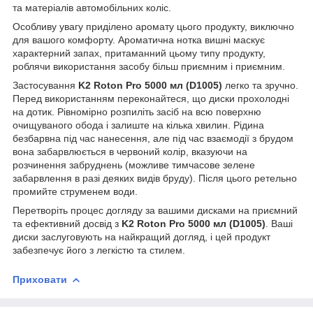
та матеріалів автомобільних коліс.
Особливу увагу приділено аромату цього продукту, виключно
для вашого комфорту. Ароматична нотка вишні маскує
характерний запах, притаманний цьому типу продукту,
роблячи використання засобу більш приємним і приємним.
Застосування
K2 Roton Pro 5000 мл (D1005)
легко та зручно.
Перед використанням переконайтеся, що диски прохолодні
на дотик. Рівномірно розпиліть засіб на всю поверхню
очищуваного обода і залиште на кілька хвилин. Рідина
безбарвна під час нанесення, але під час взаємодії з брудом
вона забарвлюється в червоний колір, вказуючи на
розчинення забруднень (можливе тимчасове зелене
забарвлення в разі деяких видів бруду). Після цього ретельно
промийте струменем води.
Перетворіть процес догляду за вашими дисками на приємний
та ефективний досвід з
K2 Roton Pro 5000 мл (D1005)
. Ваші
диски заслуговують на найкращий догляд, і цей продукт
забезпечує його з легкістю та стилем.
Приховати