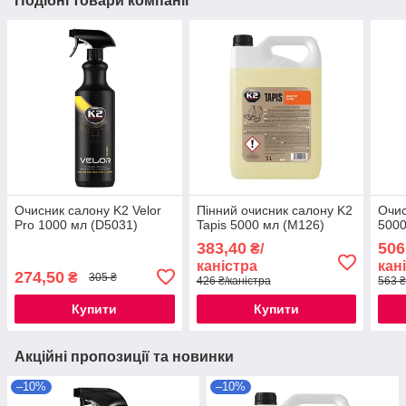
Подібні товари компанії
Очисник салону K2 Velor
Пінний очисник салону K2
Очис
Pro 1000 мл (D5031)
Tapis 5000 мл (M126)
5000
383,40
506
₴/
каністра
кан
274,50
₴
305 ₴
426 ₴/каністра
563 ₴
Купити
Купити
Акційні пропозиції та новинки
–10%
–10%