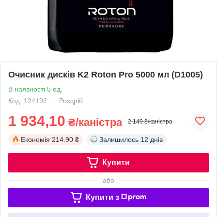
Очисник дисків K2 Roton Pro 5000 мл (D1005)
В наявності 5 од.
Код: 124192
Роздріб
1 934,10
₴/каністра
2 149 ₴/каністра
Економія
214.90 ₴
Залишилось
12 днів
Купити
або
Купити з