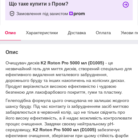
Що таке купити з Пром?
Замовлення під захистом
Опис
Характеристики
Доставка
Оплата
Умови п
Опис
Очищувач дисків
K2 Roton Pro 5000 мл (D1005)
- це
незвичайний гель для миття дисків, створений спеціально для
ефективного видалення металевого забруднення,
дорожнього бруду та інших накопичень на колісних дисках.
Продукт вирізняється високою ефективністю і чудовою
безпекою для лакофарбового покриття, гуми та пластику.
Гелеподібна формула цього очищувача не залишає жодного
шансу бруду. Під час контакту із забрудненням засіб миттєво
забарвлюється в червоний колір, що не тільки свідчить про
його високу ефективність, а й надає можливість контролювати
процес очищення. Завдяки своєму нейтральному pH-
середовищу,
K2 Roton Pro 5000 мл (D1005)
забезпечує
ефективне очищення, зберігаючи при цьому стійкість фарби