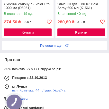
Очисник салону K2 Velor Pro
Очисник для шин K2 Bold
1000 мл (D5031)
Spray 600 мл (K1561)
В наявності 19 од.
В наявності 40 од.
274,50
280,80
₴
₴
305 ₴
312 ₴
Купити
Купити
Показати ще
Про нас
86% позитивних з 171 відгука за рік
Працює з 22.10.2013
м. Луцьк
вул. Кравчука, 44., Луцьк, Україна
Контакти
Сьогодні вихідний