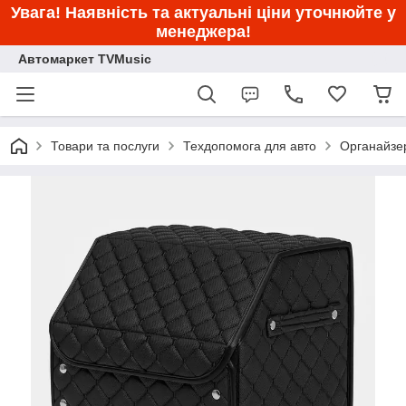
Увага! Наявність та актуальні ціни уточнюйте у
менеджера!
Автомаркет TVMusic
Товари та послуги
Техдопомога для авто
Органайзер