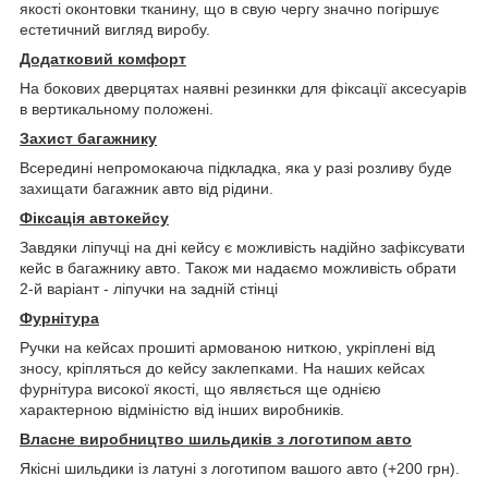
якості оконтовки тканину, що в свую чергу значно погіршує
естетичний вигляд виробу.
Додатковий комфорт
На бокових дверцятах наявні резинкки для фіксації аксесуарів
в вертикальному положені.
Захист багажнику
Всередині непромокаюча підкладка, яка у разі розливу буде
захищати багажник авто від рідини.
Фіксація автокейсу
Завдяки ліпучці на дні кейсу є можливість надійно зафіксувати
кейс в багажнику авто. Також ми надаємо можливість обрати
2-й варіант - ліпучки на задній стінці
Фурнітура
Ручки на кейсах прошиті армованою ниткою, укріплені від
зносу, кріпляться до кейсу заклепками. На наших кейсах
фурнітура високої якості, що являється ще однією
характерною відміністю від інших виробників.
Власне виробництво шильдиків з логотипом авто
Якісні шильдики із латуні з логотипом вашого авто (+200 грн).