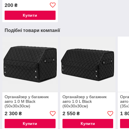
200
₴
Купити
Подібні товари компанії
Органайзер у багажник
Органайзер у багажник
Орга
авто 1.0 M Black
авто 1.0 L Black
авто
(50x30x30см)
(60x30x30см)
(35x
2 300
2 550
1 8
₴
₴
Купити
Купити