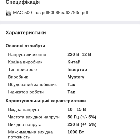
Специфікація
MAC-500_rus.pdf50b85ea63793e.pdf
Характеристики
Основні атрибути
Напруга живлення
220 В, 12 В
Країна виробник
Китай
Тип пристрою
Інвертор
Виробник
Mystery
Вбудований запобіжник
Так
Індикатор роботи
Так
Користувальницькі характеристики
Вхідна напруга
10 - 15 В
Частота вихідної напруги
50 Гц (+/- 5%)
Вихідна напруга
230 В (+/- 5%)
Максимальна вихідна
1000 Вт
потужність