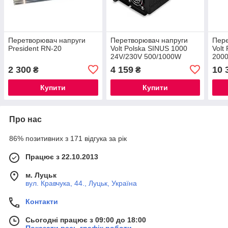
Перетворювач напруги
Перетворювач напруги
Пере
President RN-20
Volt Polska SINUS 1000
Volt
24V/230V 500/1000W
2000
100
2 300
4 159
10 
₴
₴
Купити
Купити
Про нас
86% позитивних з 171 відгука за рік
Працює з 22.10.2013
м. Луцьк
вул. Кравчука, 44., Луцьк, Україна
Контакти
Сьогодні працює з 09:00 до 18:00
Показати весь графік роботи