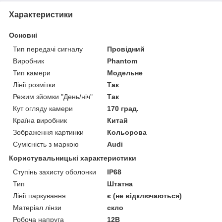
Характеристики
Основні
Тип передачі сигналу
Провідний
Виробник
Phantom
Тип камери
Модельне
Лінії розмітки
Так
Режим зйомки "День/ніч"
Так
Кут огляду камери
170 град.
Країна виробник
Китай
Зображення картинки
Кольорова
Сумісність з маркою
Audi
Користувальницькі характеристики
Ступінь захисту оболонки
IP68
Тип
Штатна
Лінії паркування
є (не відключаються)
Матеріал лінзи
скло
Робоча напруга
12В