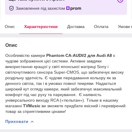
Замовлення під захистом
Опис
Характеристики
Доставка
Оплата
Умови 
Опис
Особливістю камери
Phantom CA-AUDI/2 для Audi A8
є
чудове зображення цієї системи. Активне завдяки
використанню кращої у світі японської матриці Sony і
світлочутливого сенсора Super-CMOS, що забезпечує високу
роздільну здатність. Є чудове передавання кольору як за
денного світла, так і в умовах повної темряви. Надається
широкий кут огляду камери, який забезпечує максимальний
комфорт під час руху та паркування. Є наявність
універсального виходу RCA («тюльпан»). Тільки в нашому
магазині
TVMusic
ви зможете придбати якісний і перевірений
товар за сприятливими цінами!
Приховати