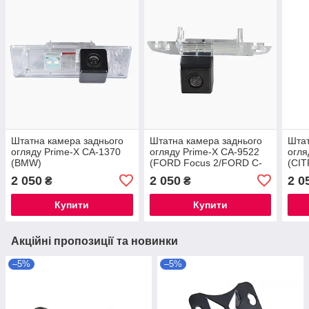
Штатна камера заднього
Штатна камера заднього
Штат
огляду Prime-X CA-1370
огляду Prime-X CA-9522
огля
(BMW)
(FORD Focus 2/FORD C-
(CIT
Max)
MITS
2 050
2 050
2 0
₴
₴
PEU
Купити
Купити
Акційні пропозиції та новинки
–5%
–5%