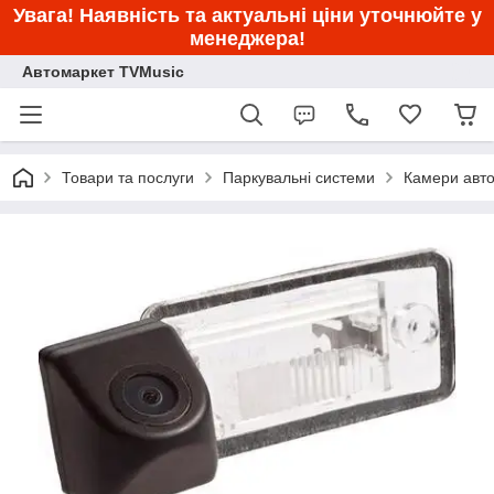
Увага! Наявність та актуальні ціни уточнюйте у
менеджера!
Автомаркет TVMusic
Товари та послуги
Паркувальні системи
Камери авто