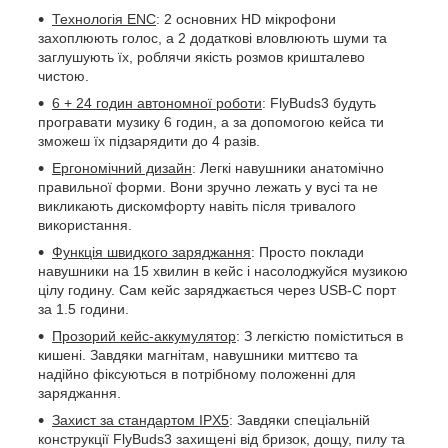
Технологія ENС
: 2 основних HD мікрофони
захоплюють голос, а 2 додаткові вловлюють шуми та
заглушують їх, роблячи якість розмов кришталево
чистою.
6 + 24 годин автономної роботи
: FlyBuds3 будуть
програвати музику 6 годин, а за допомогою кейса ти
зможеш їх підзарядити до 4 разів.
Ергономічний дизайн
: Легкі навушники анатомічно
правильної форми. Вони зручно лежать у вусі та не
викликають дискомфорту навіть після тривалого
використання.
Функція швидкого заряджання
: Просто поклади
навушники на 15 хвилин в кейс і насолоджуйся музикою
цілу годину. Сам кейс заряджається через USB-C порт
за 1.5 години.
Прозорий кейс-аккумулятор
: З легкістю поміститься в
кишені. Завдяки магнітам, навушники миттєво та
надійно фіксуються в потрібному положенні для
заряджання.
Захист за стандартом IPX5
: Завдяки спеціальній
конструкції FlyBuds3 захищені від бризок, дощу, пилу та