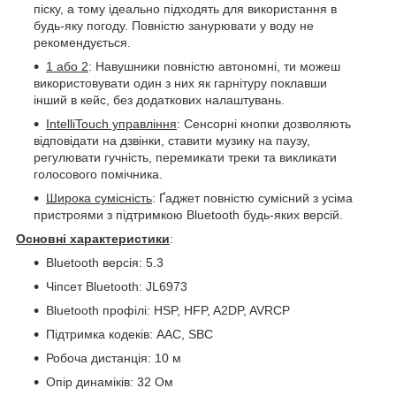
піску, а тому ідеально підходять для використання в
будь-яку погоду. Повністю занурювати у воду не
рекомендується.
1 або 2
: Навушники повністю автономні, ти можеш
використовувати один з них як гарнітуру поклавши
інший в кейс, без додаткових налаштувань.
IntelliTouch управління
: Сенсорні кнопки дозволяють
відповідати на дзвінки, ставити музику на паузу,
регулювати гучність, перемикати треки та викликати
голосового помічника.
Широка сумісність
: Ґаджет повністю сумісний з усіма
пристроями з підтримкою Bluetooth будь-яких версій.
Основні характеристики
:
Bluetooth версія: 5.3
Чіпсет Bluetooth: JL6973
Bluetooth профілі: HSP, HFP, A2DP, AVRCP
Підтримка кодеків: AAC, SBC
Робоча дистанція: 10 м
Опір динаміків: 32 Ом