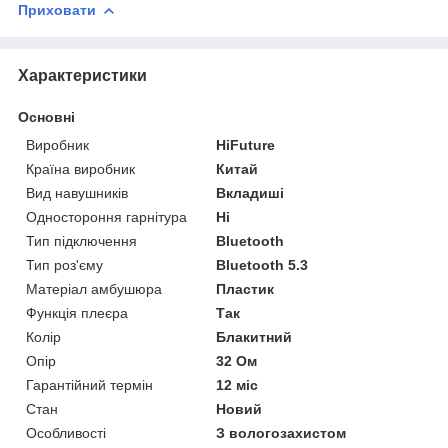
Приховати
Характеристики
Основні
Виробник
HiFuture
Країна виробник
Китай
Вид навушників
Вкладиші
Одностороння гарнітура
Ні
Тип підключення
Bluetooth
Тип роз'єму
Bluetooth 5.3
Матеріал амбушюра
Пластик
Функція плеєра
Так
Колір
Блакитний
Опір
32 Ом
Гарантійний термін
12 міс
Стан
Новий
Особливості
З вологозахистом