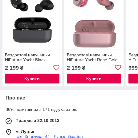
Бездротові навушники
Бездротові навушники
Безд
HiFuture Yacht Black
HiFuture Yacht Rose Gold
HiFu
2 199
2 199
999
₴
₴
Купити
Купити
Про нас
86% позитивних з 171 відгука за рік
Працює з 22.10.2013
м. Луцьк
вул. Кравчука, 44., Луцьк, Україна