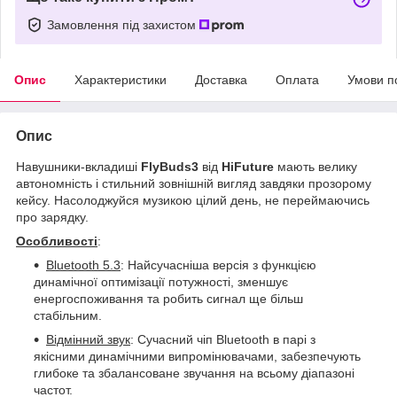
Замовлення під захистом
Опис
Характеристики
Доставка
Оплата
Умови п
Опис
Навушники-вкладиші
FlyBuds3
від
HiFuture
мають велику
автономність і стильний зовнішній вигляд завдяки прозорому
кейсу. Насолоджуйся музикою цілий день, не переймаючись
про зарядку.
Особливості
:
Bluetooth 5.3
: Найсучасніша версія з функцією
динамічної оптимізації потужності, зменшує
енергоспоживання та робить сигнал ще більш
стабільним.
Відмінний звук
: Сучасний чіп Bluetooth в парі з
якісними динамічними випромінювачами, забезпечують
глибоке та збалансоване звучання на всьому діапазоні
частот.