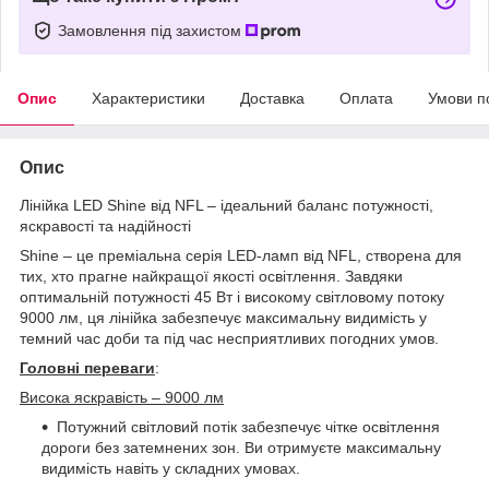
Замовлення під захистом
Опис
Характеристики
Доставка
Оплата
Умови п
Опис
Лінійка LED Shine від NFL – ідеальний баланс потужності,
яскравості та надійності
Shine – це преміальна серія LED-ламп від NFL, створена для
тих, хто прагне найкращої якості освітлення. Завдяки
оптимальній потужності 45 Вт і високому світловому потоку
9000 лм, ця лінійка забезпечує максимальну видимість у
темний час доби та під час несприятливих погодних умов.
Головні переваги
:
Висока яскравість – 9000 лм
Потужний світловий потік забезпечує чітке освітлення
дороги без затемнених зон. Ви отримуєте максимальну
видимість навіть у складних умовах.