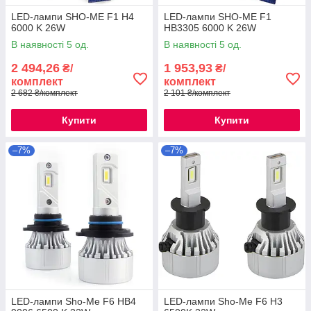
LED-лампи SHO-ME F1 H4
LED-лампи SHO-ME F1
6000 K 26W
HB3305 6000 K 26W
В наявності 5 од.
В наявності 5 од.
2 494,26
1 953,93
₴/
₴/
комплект
комплект
2 682 ₴/комплект
2 101 ₴/комплект
Купити
Купити
–7%
–7%
LED-лампи Sho-Me F6 HB4
LED-лампи Sho-Me F6 H3