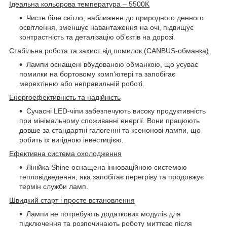
Ідеальна кольорова температура – 5500K
Чисте біле світло, наближене до природного денного
освітлення, зменшує навантаження на очі, підвищує
контрастність та деталізацію об’єктів на дорозі.
Стабільна робота та захист від помилок (CANBUS-обманка)
Лампи оснащені вбудованою обманкою, що усуває
помилки на бортовому комп’ютері та запобігає
мерехтінню або неправильній роботі.
Енергоефективність та надійність
Сучасні LED-чіпи забезпечують високу продуктивність
при мінімальному споживанні енергії. Вони працюють
довше за стандартні галогенні та ксенонові лампи, що
робить їх вигідною інвестицією.
Ефективна система охолодження
Лінійка Shine оснащена інноваційною системою
тепловідведення, яка запобігає перегріву та продовжує
термін служби ламп.
Швидкий старт і просте встановлення
Лампи не потребують додаткових модулів для
підключення та розпочинають роботу миттєво після