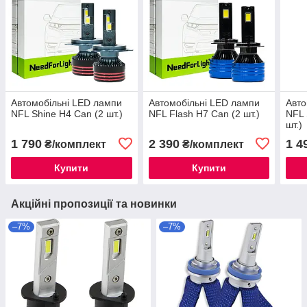
Автомобільні LED лампи
Автомобільні LED лампи
Авто
NFL Shine H4 Can (2 шт.)
NFL Flash H7 Can (2 шт.)
NFL 
шт.)
1 790
2 390
1 4
₴/комплект
₴/комплект
Купити
Купити
Акційні пропозиції та новинки
–7%
–7%