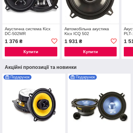
Акустична система Kicx
Автомобільна акустика
Акус
DC-502MR
Kicx ICQ 502
PLT-
1 376
1 931
1 5
₴
₴
Купити
Купити
Акційні пропозиції та новинки
Подарунок
Подарунок