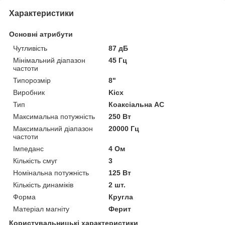
Характеристики
Основні атрибути
Чутливість
87 дБ
Мінімальний діапазон
45 Гц
частоти
Типорозмір
8"
Виробник
Kicx
Тип
Коаксіальна АС
Максимальна потужність
250 Вт
Максимальний діапазон
20000 Гц
частоти
Імпеданс
4 Ом
Кількість смуг
3
Номінальна потужність
125 Вт
Кількість динаміків
2 шт.
Форма
Кругла
Матеріал магніту
Ферит
Користувальницькі характеристики