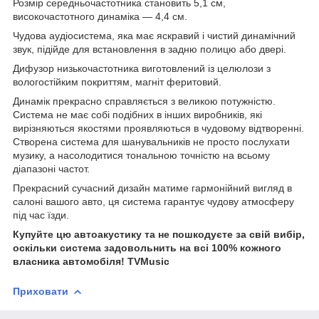
Розмір середньочастотника становить 5,1 см,
високочастотного динаміка — 4,4 см.
Чудова аудіосистема, яка має яскравий і чистий динамічний
звук, підійде для встановлення в задню полицю або двері.
Дифузор низькочастотника виготовлений із целюлози з
вологостійким покриттям, магніт феритовий.
Динамік прекрасно справляється з великою потужністю.
Система не має собі подібних в інших виробників, які
вирізняються якостями проявляються в чудовому відтворенні.
Створена система для шанувальників не просто послухати
музику, а насолодитися тональною точністю на всьому
діапазоні частот.
Прекрасний сучасний дизайн матиме гармонійний вигляд в
салоні вашого авто, ця система гарантує чудову атмосферу
під час їзди.
Купуйте цю автоакустику та не пошкодуєте за свій вибір,
оскільки система задовольнить на всі 100% кожного
власника автомобіля! TVMusic
Приховати