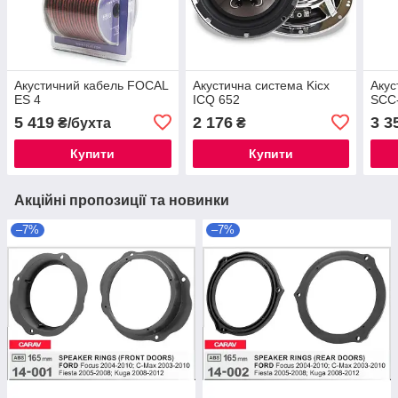
Акустичний кабель FOCAL
Акустична система Kicx
Акус
ES 4
ICQ 652
SCC
5 419
2 176
3 3
₴/бухта
₴
Купити
Купити
Акційні пропозиції та новинки
–7%
–7%