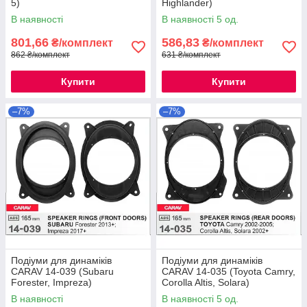
5)
Highlander)
В наявності
В наявності 5 од.
801,66
586,83
₴/комплект
₴/комплект
862 ₴/комплект
631 ₴/комплект
Купити
Купити
–7%
–7%
Подіуми для динаміків
Подіуми для динаміків
CARAV 14-039 (Subaru
CARAV 14-035 (Toyota Camry,
Forester, Impreza)
Corolla Altis, Solara)
В наявності
В наявності 5 од.