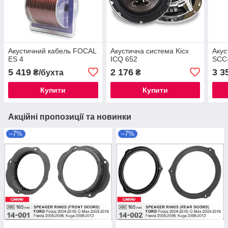
Акустичний кабель FOCAL
Акустична система Kicx
Акус
ES 4
ICQ 652
SCC
5 419
2 176
3 3
₴/бухта
₴
Купити
Купити
Акційні пропозиції та новинки
–7%
–7%