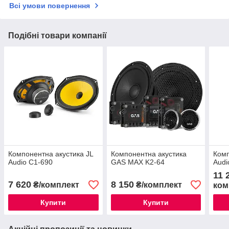
Всі умови повернення
Подібні товари компанії
Компонентна акустика JL
Компонентна акустика
Комп
Audio C1-690
GAS MAX K2-64
Audi
11 
7 620
8 150
₴/комплект
₴/комплект
ком
Купити
Купити