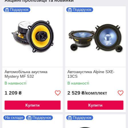
Акційні пропозиції та новинки
Подарунок
Подарунок
Автомобільна акустика
Автоакустика Alpine SXE-
Mystery MF 532
13CS
В наявності
В наявності
1 209
2 529
₴
₴/комплект
Купити
Купити
На складе
Подарунок
Подарунок