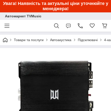
Увага! Наявність та актуальні ціни уточнюйте у
менеджера!
Автомаркет TVMusic
Товари та послуги
Автоакустика
Підсилювачі
4-к