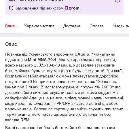
Замовлення під захистом
Опис
Характеристики
Доставка
Оплата
Умови п
Опис
Новинка від Українського виробника
UAudio
, 4-канальний
підсилювач
Mini MNA-70.4
. Має ультра компактні розміри,
всьго навсього 130,5х134х49 мм, що дозволяє встановити
його майже в будь-якому місці та в будь-якому авто! При своїх
компактних габаритах малюк може похезуватися дорослою
потужністю 70 Вт при 4 ом навантаження та аж 120 ватт на
канал при 2 омах. В мостовому режимі потужність 240 Вт що
дозволяє його використовувати навіть з деякими моделями
сабвуферів! Але це ще не все, в підсилювачі наявні розвинені
можливості по фільтраці, HPF/LPF з частою до 5 кГц в обох
парах каналів. Доповнює картину наявність зручних гвинтових
терміналів та можливість автоматичного включення без
кабелю REM.
Всі ці властивості роблять його майже безальтернативним