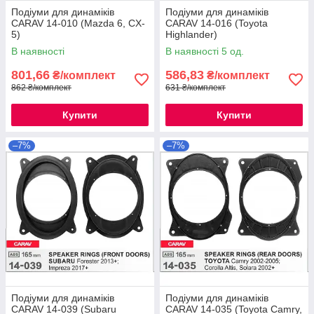
Подіуми для динаміків
Подіуми для динаміків
CARAV 14-010 (Mazda 6, CX-
CARAV 14-016 (Toyota
5)
Highlander)
В наявності
В наявності 5 од.
801,66
586,83
₴/комплект
₴/комплект
862 ₴/комплект
631 ₴/комплект
Купити
Купити
–7%
–7%
Подіуми для динаміків
Подіуми для динаміків
CARAV 14-039 (Subaru
CARAV 14-035 (Toyota Camry,