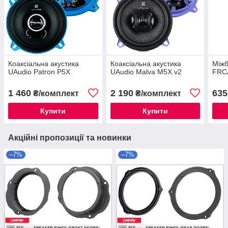
Коаксіальна акустика
Коаксіальна акустика
Міжб
UAudio Patron P5X
UAudio Malva M5X v2
FRC
1 460
2 190
635
₴/комплект
₴/комплект
Купити
Купити
Акційні пропозиції та новинки
–7%
–7%