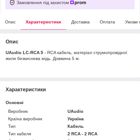
Замовлення під захистом
Опис
Характеристики
Доставка
Оплата
Умови 
Опис
UAudio LC-RCA 5
- RCA кабель, матеріал струмопровідної
жили безкиснева мідь. Довжина 5 м.
Характеристики
Основні
Виробник
UAudio
Країна виробник
Україна
Тип
Кабель
Тип кабеля
2 RCA - 2 RCA