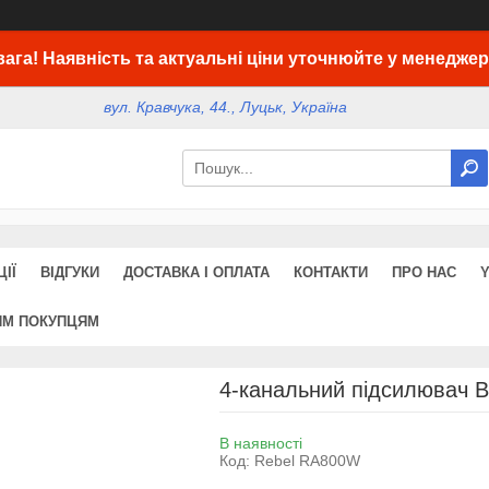
вага! Наявність та актуальні ціни уточнюйте у менеджер
вул. Кравчука, 44., Луцьк, Україна
ІЇ
ВІДГУКИ
ДОСТАВКА І ОПЛАТА
КОНТАКТИ
ПРО НАС
ИМ ПОКУПЦЯМ
4-канальний підсилювач B
В наявності
Код:
Rebel RA800W