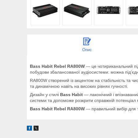
Опис
Bass Habit Rebel RA800W
— це чотириканальний під
побудови збалансованої аудіосистеми: можна під’єд
RA800W створений із акцентом на стабільність та чи
та динамічною навіть на високих рівнях гучності.
Дизайн у стилі
Bass Habit
— лаконічний і впізнавани
системи та допоможе розкрити справжній потенціал 
Bass Habit Rebel RA800W
— правильний вибір для ти