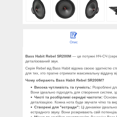
Опис
Bass Habit Rebel SR200M
— це потужні НЧ-СЧ (серед
деталізований звук.
Серія Rebel від Bass Habit відома своєю здатністю с
для тих, хто прагне отримати максимальну віддачу від
Чому обирають Bass Habit Rebel SR200M?
Висока чутливість та гучність:
Розроблені для
Вони ідеально підходять для створення систем, з
Чисті та розбірливі середні частоти:
Основна
деталізацією. Кожна нота буде звучати чітко та в
Створені для "естради":
Ці динаміки ідеально
естрадного звуку. Вони розкривають свій потенці
Міцна та надійна конструкція:
Динаміки Bass H