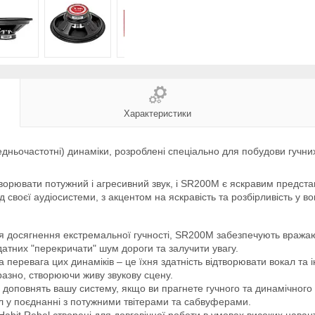
Характеристики
ньочастотні) динаміки, розроблені спеціально для побудови гучних
творювати потужний і агресивний звук, і SR200M є яскравим представ
 своєї аудіосистеми, з акцентом на яскравість та розбірливість у во
 досягнення екстремальної гучності, SR200M забезпечують вражаючу
датних "перекричати" шум дороги та залучити увагу.
 перевага цих динаміків – це їхня здатність відтворювати вокал та
иразно, створюючи живу звукову сцену.
 доповнять вашу систему, якщо ви прагнете гучного та динамічного 
ал у поєднанні з потужними твітерами та сабвуферами.
abit Rebel створені для довговічної роботи в умовах високих навант