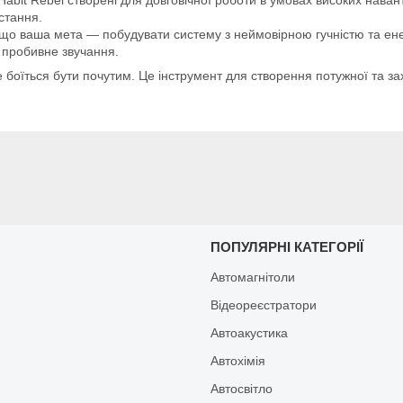
истання.
о ваша мета — побудувати систему з неймовірною гучністю та ене
 пробивне звучання.
е боїться бути почутим. Це інструмент для створення потужної та за
И
ПОПУЛЯРНІ КАТЕГОРІЇ
Автомагнітоли
Відеореєстратори
Автоакустика
Автохімія
Автосвітло