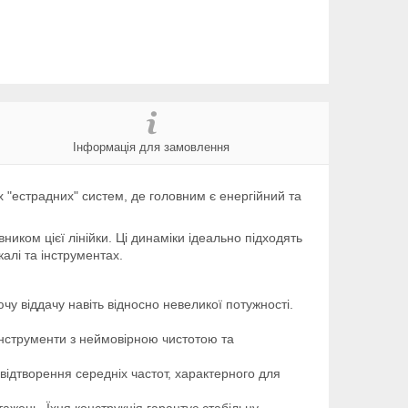
Інформація для замовлення
 "естрадних" систем, де головним є енергійний та
ником цієї лінійки. Ці динаміки ідеально підходять
калі та інструментах.
 віддачу навіть відносно невеликої потужності.
 інструменти з неймовірною чистотою та
відтворення середніх частот, характерного для
ажень. Їхня конструкція гарантує стабільну