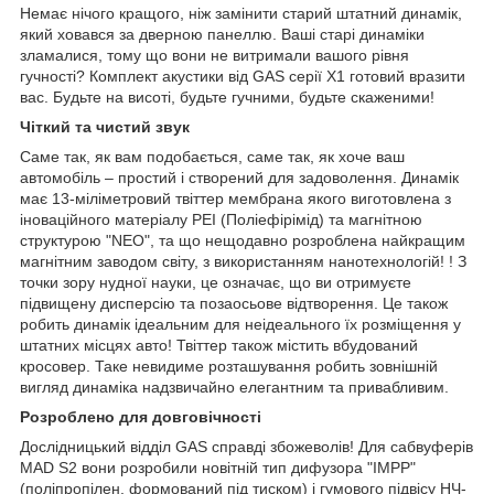
Немає нічого кращого, ніж замінити старий штатний динамік,
який ховався за дверною панеллю. Ваші старі динаміки
зламалися, тому що вони не витримали вашого рівня
гучності? Комплект акустики від GAS серії Х1 готовий вразити
вас. Будьте на висоті, будьте гучними, будьте скаженими!
Чіткий та чистий звук
Саме так, як вам подобається, саме так, як хоче ваш
автомобіль – простий і створений для задоволення. Динамік
має 13-міліметровий твіттер мембрана якого виготовлена з
іноваційного матеріалу PEI (Поліефірімід) та магнітною
структурою "NEO", та що нещодавно розроблена найкращим
магнітним заводом світу, з використанням нанотехнологій! ! З
точки зору нудної науки, це означає, що ви отримуєте
підвищену дисперсію та позаосьове відтворення. Це також
робить динамік ідеальним для неідеального їх розміщення у
штатних місцях авто! Твіттер також містить вбудований
кросовер. Таке невидиме розташування робить зовнішній
вигляд динаміка надзвичайно елегантним та привабливим.
Розроблено для довговічності
Дослідницький відділ GAS справді збожеволів! Для сабвуферів
MAD S2 вони розробили новітній тип дифузора "IMPP"
(поліпропілен, формований під тиском) і гумового підвісу НЧ-