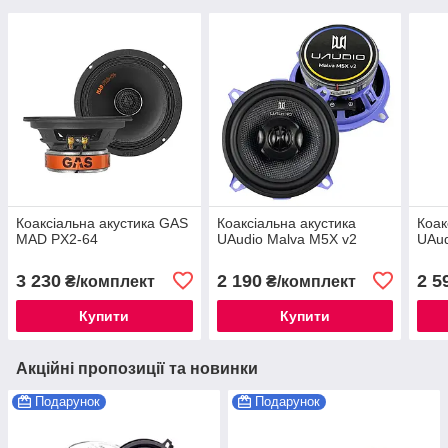
Коаксіальна акустика GAS
Коаксіальна акустика
Коак
MAD PX2-64
UAudio Malva M5X v2
UAud
3 230
2 190
2 5
₴/комплект
₴/комплект
Купити
Купити
Акційні пропозиції та новинки
Подарунок
Подарунок