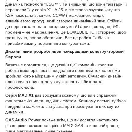
динаміка технології "USG™". Та вирішили, що вони такі гарні, і
перенесли їх у серію X1. А 25-міліметрова звукова котушка
KSV намотана з легкого CCAW (плакованого міддю
алюмінієвого дроту), який створює динамічний звук. Стійкий
до перевантажень та погодних умов! Гаряче, холодне, УФ-
промені – не має значення. Це БОЖЕВІЛЬНО і створено, щоб
грати гучно, попри обставини! Все це робить їх більш
привабливими у порівнянні з конкурентами.
Дизайн, який розроблявся найкращими конструкторами
Європи
Важко не погодитися, що дизайн цієї компанії - кропітка
робота інженерів, яка в поєднанні з новітніми технологіями
зробили його найкращим у світі автозвуку. Сучасний дизайн
однозначно привертає увагу кожного любителя та
професіонала.
Серія MAD X1
дає зрозуміти кожному, що ви є справжнім
фанатом якісних та надійних систем. Кожному елементу була
приділена максимальна увага при проєктуванні цих крутих
динаміків.
GAS Audio Powe
r покаже всім, що ви досягли наступного
рівня, рівня скаженості, рівня MAD! GAS - лише найкраще,
лише максимальне, лише скажене!