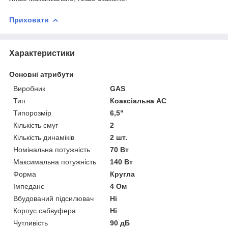
Приховати
Характеристики
Основні атрибути
Виробник
GAS
Тип
Коаксіальна АС
Типорозмір
6,5"
Кількість смуг
2
Кількість динаміків
2 шт.
Номінальна потужність
70 Вт
Максимальна потужність
140 Вт
Форма
Кругла
Імпеданс
4 Ом
Вбудований підсилювач
Ні
Корпус сабвуфера
Ні
Чутливість
90 дБ