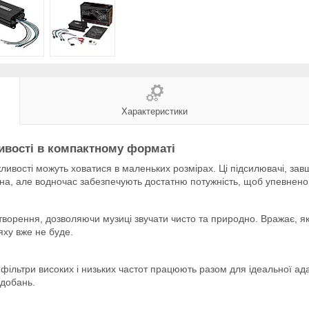
Характеристики
ливості в компактному форматі
ливості можуть ховатися в маленьких розмірах. Ці підсилювачі, з
она, але водночас забезпечують достатню потужність, щоб упевне
отворення, дозволяючи музиці звучати чисто та природно. Вражає, я
яху вже не буде.
фільтри високих і низьких частот працюють разом для ідеальної ада
одобань.