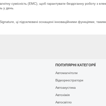
нітну сумісність (EMC), щоб гарантувати бездоганну роботу з елек
нь у день.
Signature, ці підсилювачі оснащені інноваційними функціями, такими
И
ПОПУЛЯРНІ КАТЕГОРІЇ
Автомагнітоли
Відеореєстратори
Автоакустика
Автохімія
Автосвітло