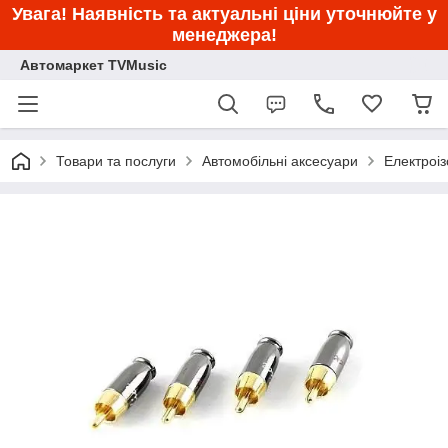
Увага! Наявність та актуальні ціни уточнюйте у
менеджера!
Автомаркет TVMusic
Товари та послуги
Автомобільні аксесуари
Електроіз