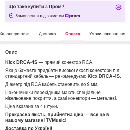
Що таке купити з Пром?
Замовлення під захистом
Характеристики
Доставка
Оплата
Умови повернення
Опис
Kicx DRCA-4S
— прямий конектор
RCA
.
Якщо бажаєте придбати високої якості конектори під
стандартний кабель — рекомендуємо
Kicx DRCA-4S
.
Діаметр під
RCA
кабель становить до 9 мм.
Наконечники перехідника мають спеціальне
нікельоване покриття, а самі конектори — металеві.
Ціна вказана за 4 штуки.
Прекрасна якість, прийнятна ціна — все це в
нашому магазині
TVMusic
!
Доставка по Україні!