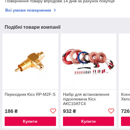
Повернення товару впродовж 14 днів за рахунок покупця
Всі умови повернення
Подібні товари компанії
Перехідник Kicx RP-M2F-S
Набір для встановлення
Ксен
підсилювача Kicx
Xeno
AKC10ATC4
186
932
726
₴
₴
Купити
Купити