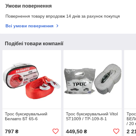
Умови повернення
Повернення товару впродовж 14 днів за рахунок покупця
Всі умови повернення
Подібні товари компанії
Трос буксирувальний
Трос буксирувальний Vitol
Трос
Белавто БТ 65-6
ST1009 / ТР-109-8-1
БЕЛА
/ 20
797
449,50
2 2
₴
₴