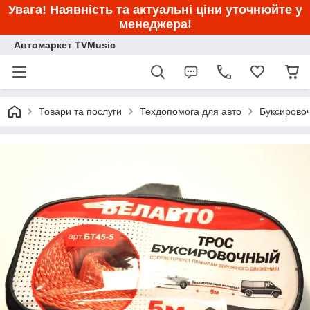
Увага! Наявність та актуальні ціни уточнюйте у
менеджера!
Автомаркет TVMusic
Товари та послуги
Техдопомога для авто
Буксирово