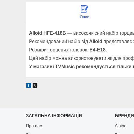
Опис
Alloid
НГЕ-418Б
— високоякісний набір торце
Рекомендований набір від
Alloid
представляє
Розміри торцевих головок:
E
4-
E
18.
Цей набір можна використовувати як для профе
У магазині
TVMusic
рекомендується тільки 
ЗАГАЛЬНА ІНФОРМАЦІЯ
БРЕНД
Про нас
Alpine