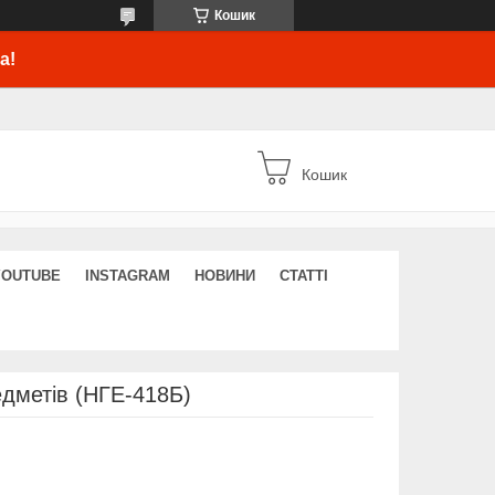
Кошик
а!
Кошик
YOUTUBE
INSTAGRAM
НОВИНИ
СТАТТІ
редметів (НГЕ-418Б)