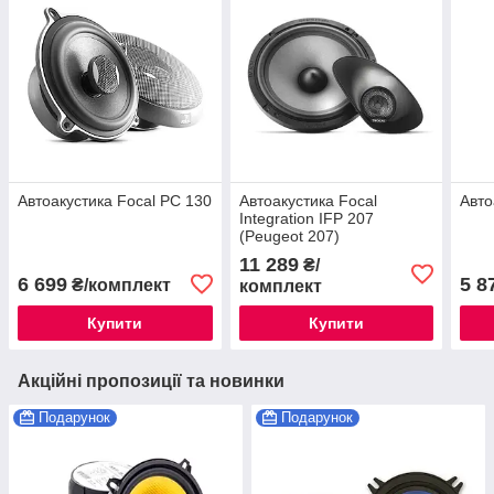
Автоакустика Focal PC 130
Автоакустика Focal
Авто
Integration IFP 207
(Peugeot 207)
11 289
₴/
6 699
5 8
₴/комплект
комплект
Купити
Купити
Акційні пропозиції та новинки
Подарунок
Подарунок