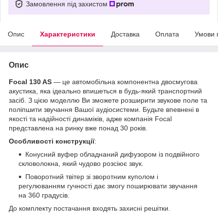
Замовлення під захистом
Опис
Характеристики
Доставка
Оплата
Умови 
Опис
Focal 130 AS
— це автомобільна компонентна двосмугова
акустика, яка ідеально впишеться в будь-який транспортний
засіб. З цією моделлю Ви зможете розширити звукове поле та
поліпшити звучання Вашої аудіосистеми. Будьте впевнені в
якості та надійності динаміків, адже компанія Focal
представлена на ринку вже понад 30 років.
Особливості конструкції
:
Конусний вуфер обладнаний дифузором із подвійного
скловолокна, який чудово розсіює звук.
Поворотний твітер зі зворотним куполом і
регулюванням гучності дає змогу поширювати звучання
на 360 градусів.
До комплекту постачання входять захисні решітки.