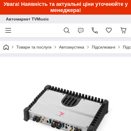
Увага! Наявність та актуальні ціни уточнюйте у
менеджера!
Автомаркет TVMusic
Товари та послуги
Автоакустика
Підсилювачі
Під