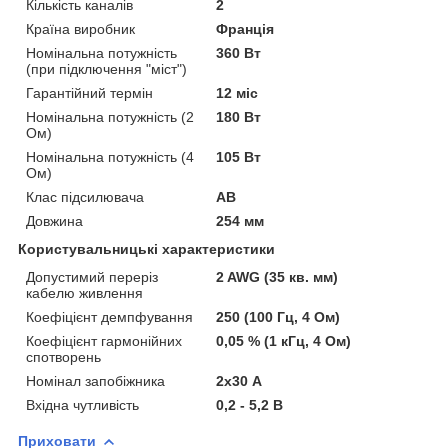
Кількість каналів
2
Країна виробник
Франція
Номінальна потужність
360 Вт
(при підключення "міст")
Гарантійний термін
12 міс
Номінальна потужність (2
180 Вт
Ом)
Номінальна потужність (4
105 Вт
Ом)
Клас підсилювача
AB
Довжина
254 мм
Користувальницькі характеристики
Допустимий переріз
2 AWG (35 кв. мм)
кабелю живлення
Коефіцієнт демпфування
250 (100 Гц, 4 Ом)
Коефіцієнт гармонійних
0,05 % (1 кГц, 4 Ом)
спотворень
Номінал запобіжника
2х30 А
Вхідна чутливість
0,2 - 5,2 В
Приховати