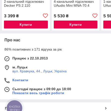
2-канальний підсилювач
4-канальний підсилювач
1-ка
Decker PS 2.110
UAudio Mini MNA-70.4
UAud
3 399
5 530
5 5
₴
₴
Купити
Купити
Про нас
86% позитивних з 171 відгука за рік
Працює з 22.10.2013
м. Луцьк
вул. Кравчука, 44., Луцьк, Україна
Контакти
Сьогодні працює з 09:00 до 18:00
Показати весь графік роботи
КНОПКА
Про нас
ЗВ'ЯЗКУ