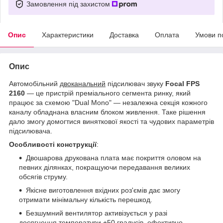
Замовлення під захистом
Опис
Характеристики
Доставка
Оплата
Умови п
Опис
Автомобільний
двоканальний
підсилювач звуку
Focal FPS
2160
— це пристрій преміального сегмента ринку, який
працює за схемою "Dual Mono" — незалежна секція кожного
каналу обладнана власним блоком живлення. Таке рішення
дало змогу домогтися виняткової якості та чудових параметрів
підсилювача.
Особливості конструкції
:
Двошарова друкована плата має покриття оловом на
певних ділянках, покращуючи передавання великих
обсягів струму.
Якісне виготовлення вхідних роз'ємів дає змогу
отримати мінімальну кількість перешкод.
Безшумний вентилятор активізується у разі
досягнення температури +50 градусів, ефективно