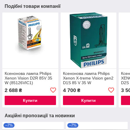
Подібні товари компанії
Ксенонова лампа Philips
Ксенонова лампа Philips
Ксен
Xenon Vision D2R 85V 35
Xenon X-treme Vision gen2
XENO
W (85126VIC1)
D1S 85 V 35 W
D2S 
(85415XV2C1)
(85
2 688
4 700
3 5
₴
₴
Купити
Купити
Акційні пропозиції та новинки
–7%
–7%