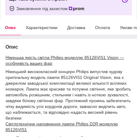
Замовлення під захистом
Опис
Характеристики
Доставка
Оплата
Умови п
Опис
Німецька якість світла Philips моделлю 85126VIS1 Vision —
особливість ваших фар
Німецький висококласний концерн Philips випустив чудову
оригінальну модель лампи 85126VIS1 Original Vision, яка є
джерелом заводської комплектації великої кількості всіляких
іномарок. Лампа має красиве та потужне світіння, яке зробить
автомобіль розкішним, стильним і навіть із ноткою зухвалості,
завдяки білому світінню фар. Протяжний промінь забезпечить
чітку видимість усіх кордонів дороги, завчасно виділить авто,
що наближається, та відповідно надасть високий рівень
безпеки.
Світлотехнічне наповнення лампи Philips D2R моделлю
85126VIS1