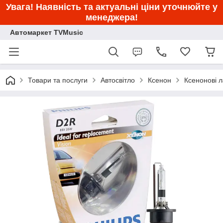
Увага! Наявність та актуальні ціни уточнюйте у
менеджера!
Автомаркет TVMusic
Товари та послуги
Автосвітло
Ксенон
Ксенонові 