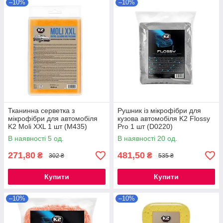
–10%
–10%
Тканинна серветка з
Рушник із мікрофібри для
мікрофібри для автомобіля
кузова автомобіля K2 Flossy
K2 Moli XXL 1 шт (M435)
Pro 1 шт (D0220)
В наявності 5 од.
В наявності 20 од.
271,80
481,50
₴
₴
302 ₴
535 ₴
Купити
Купити
–10%
–10%