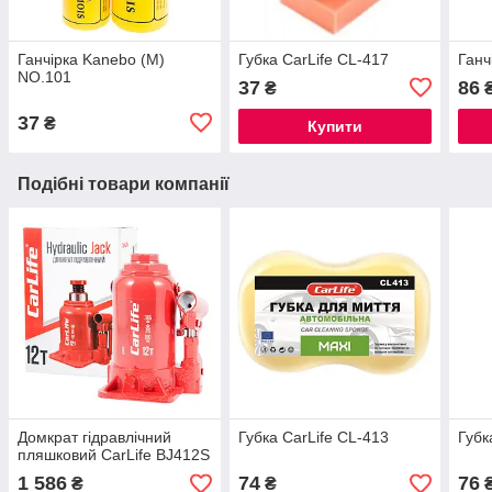
Ганчірка Kanebo (М)
Губка CarLife CL-417
Ганч
NO.101
37
86
₴
37
₴
Купити
Подібні товари компанії
Домкрат гідравлічний
Губка CarLife CL-413
Губк
пляшковий CarLife BJ412S
1 586
74
76
₴
₴