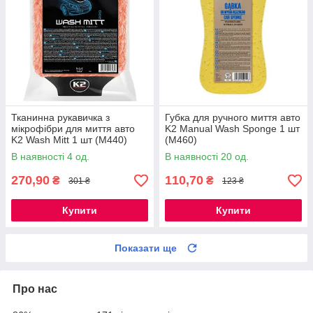
Тканинна рукавичка з
Губка для ручного миття авто
мікрофібри для миття авто
K2 Manual Wash Sponge 1 шт
K2 Wash Mitt 1 шт (M440)
(M460)
В наявності 4 од.
В наявності 20 од.
270,90
110,70
₴
₴
301 ₴
123 ₴
Купити
Купити
Показати ще
Про нас