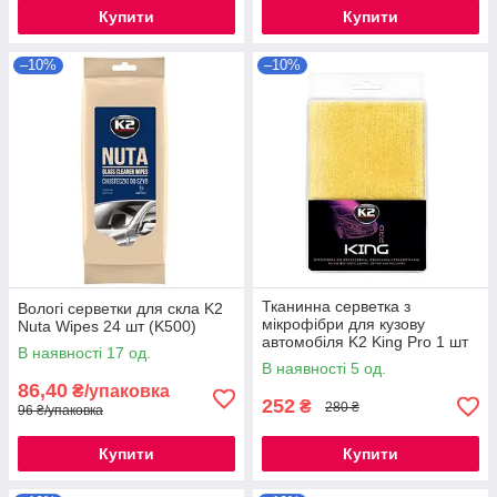
Купити
Купити
–10%
–10%
Тканинна серветка з
Вологі серветки для скла K2
мікрофібри для кузову
Nuta Wipes 24 шт (K500)
автомобіля K2 King Pro 1 шт
В наявності 17 од.
(M434)
В наявності 5 од.
86,40
₴/упаковка
252
₴
280 ₴
96 ₴/упаковка
Купити
Купити