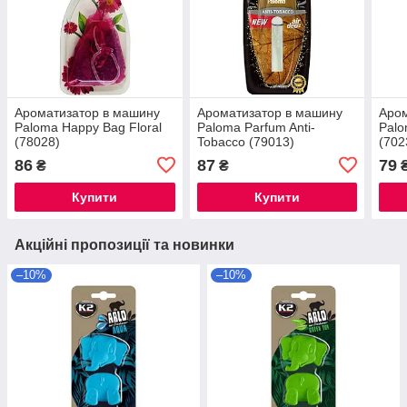
Ароматизатор в машину
Ароматизатор в машину
Аром
Paloma Happy Bag Floral
Paloma Parfum Anti-
Palo
(78028)
Tobacco (79013)
(702
86
87
79
₴
₴
Купити
Купити
Акційні пропозиції та новинки
–10%
–10%