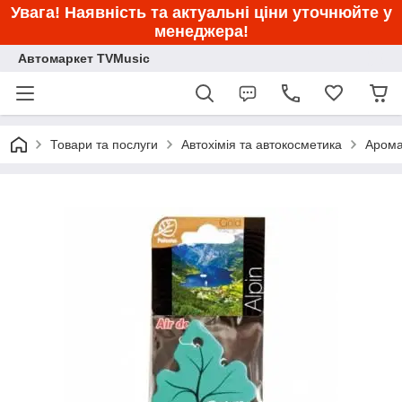
Увага! Наявність та актуальні ціни уточнюйте у
менеджера!
Автомаркет TVMusic
Товари та послуги
Автохімія та автокосметика
Арома