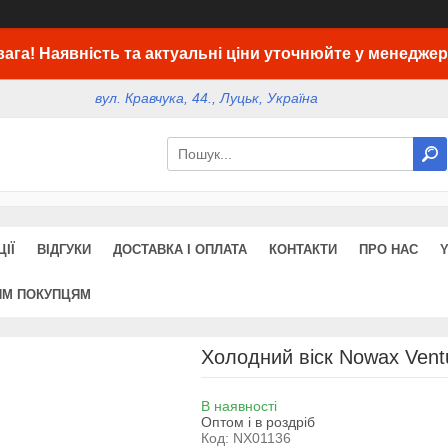
вага! Наявність та актуальні ціни уточнюйте у менеджер
вул. Кравчука, 44., Луцьк, Україна
ІЇ
ВІДГУКИ
ДОСТАВКА І ОПЛАТА
КОНТАКТИ
ПРО НАС
ИМ ПОКУПЦЯМ
Холодний віск Nowax Vent
В наявності
Оптом і в роздріб
Код:
NX01136