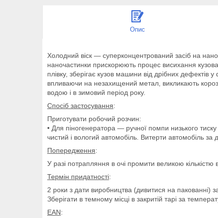
Опис
Холодний віск — суперконцентрований засіб на нанот
наночастинки прискорюють процес висихання кузова п
плівку, зберігає кузов машини від дрібних дефектів 
впливаючи на незахищений метал, викликають короз
водою і в зимовий період року.
Спосіб застосування
:
Приготувати робочий розчин:
• Для піногенератора — ручної помпи низького тиску 
чистий і вологий автомобіль. Витерти автомобіль з
Попередження
:
У разі потрапляння в очі промити великою кількістю в
Термін придатності
:
2 роки з дати виробництва (дивитися на пакованні) з
Зберігати в темному місці в закритій тарі за температ
EAN
: