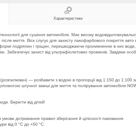
Характеристики
ехнології для сушіння автомобіля. Має високу водовідштовхувальну
ісля миття. Віск слугує для захисту лакофарбового покриття авто в
у формі подряпин і тріщин, перешкоджаючи проникненню в них води, с
ію. Забезпечує захист від ультрафіолетових променів. Завдяки ос
(розпилювач) — розбавити з водою в пропорції від 1:150 до 1:100 з
а допомогою штучної замші для миття та полірування автомобіля NO
оди. Берегти від дітей!
а умови дотримання правил зберігання й цілісності паковання.
ури від 0 °C до +50 °C.