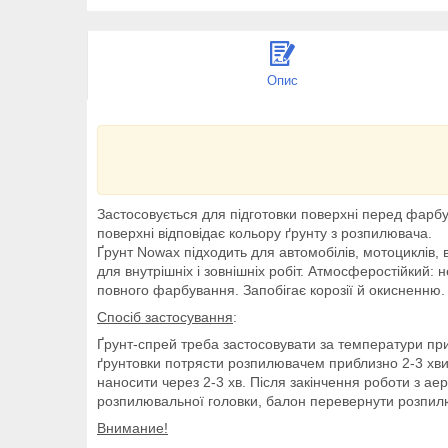
Опис
Застосовується для підготовки поверхні перед фарбув
поверхні відповідає кольору ґрунту з розпилювача.
Ґрунт Nowax підходить для автомобілів, мотоциклів, 
для внутрішніх і зовнішніх робіт. Атмосферостійкий: н
повного фарбування. Запобігає корозії й окисненню
Спосіб застосування
:
Ґрунт-спрей треба застосовувати за температури при
ґрунтовки потрясти розпилювачем приблизно 2-3 хви
наносити через 2-3 хв. Після закінчення роботи з а
розпилювальної головки, балон перевернути розпилюв
Внимание!