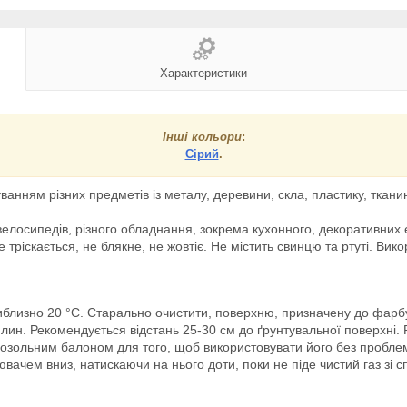
Характеристики
Інші кольори
:
Сірий
.
анням різних предметів із металу, деревини, скла, пластику, тканин
велосипедів, різного обладнання, зокрема кухонного, декоративних 
е тріскається, не блякне, не жовтіє. Не містить свинцю та ртуті. Ви
.
близно 20 °C. Старально очистити, поверхню, призначену до фарбув
лин. Рекомендується відстань 25-30 см до ґрунтувальної поверхні
ерозольним балоном для того, щоб використовувати його без пробле
ачем вниз, натискаючи на нього доти, поки не піде чистий газ зі 