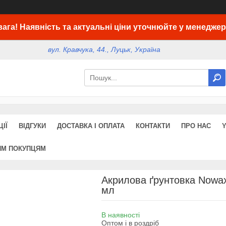
вага! Наявність та актуальні ціни уточнюйте у менеджер
вул. Кравчука, 44., Луцьк, Україна
ІЇ
ВІДГУКИ
ДОСТАВКА І ОПЛАТА
КОНТАКТИ
ПРО НАС
ИМ ПОКУПЦЯМ
Акрилова ґрунтовка Nowax
мл
В наявності
Оптом і в роздріб