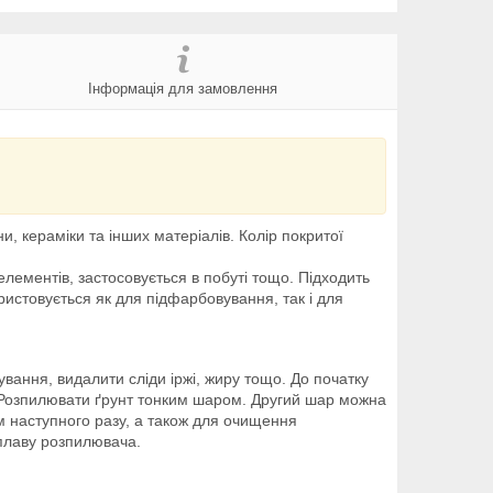
Інформація для замовлення
и, кераміки та інших матеріалів. Колір покритої
елементів, застосовується в побуті тощо. Підходить
користовується як для підфарбовування, так і для
ання, видалити сліди іржі, жиру тощо. До початку
. Розпилювати ґрунт тонким шаром. Другий шар можна
м наступного разу, а також для очищення
сплаву розпилювача.