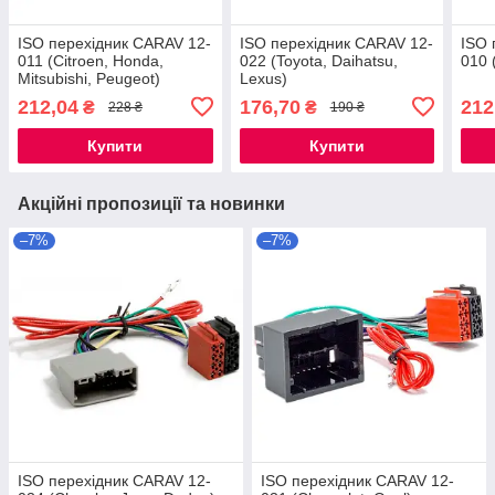
ISO перехідник CARAV 12-
ISO перехідник CARAV 12-
ISO 
011 (Citroen, Honda,
022 (Toyota, Daihatsu,
010 
Mitsubishi, Peugeot)
Lexus)
212,04
176,70
212
₴
₴
228 ₴
190 ₴
Купити
Купити
Акційні пропозиції та новинки
–7%
–7%
ISO перехідник CARAV 12-
ISO перехідник CARAV 12-