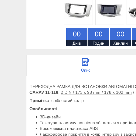
0
0
0
0
0
0
Днів
Годин
Хвилин
Опис
ПЕРЕХОДНА РАМКА ДЛЯ ВСТАНОВКИ АВТОМАГНІТ
CARAV 11-116
:
2 DIN / 173 x 98 mm / 178 x 102 mm
/
Примітка
: сріблястий колір
Особливості
:
3D-дизайн
Текстура пластику повністю збігається з оригін
Високоякісна пластмаса ABS
Лакофарбове покриття в колір інтер'єру з захи