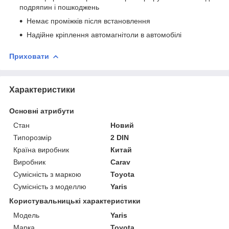
подряпин і пошкоджень
Немає проміжків після встановлення
Надійне кріплення автомагнітоли в автомобілі
Приховати
Характеристики
Основні атрибути
Стан
Новий
Типорозмір
2 DIN
Країна виробник
Китай
Виробник
Carav
Сумісність з маркою
Toyota
Сумісність з моделлю
Yaris
Користувальницькі характеристики
Модель
Yaris
Марка
Toyota