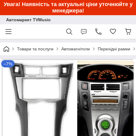
Увага! Наявність та актуальні ціни уточнюйте у
менеджера!
Автомаркет TVMusic
Товари та послуги
Автомагнітоли
Перехідні рамки
–7%