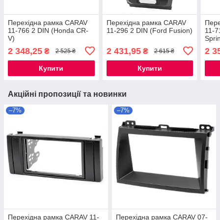
Перехідна рамка CARAV
Перехідна рамка CARAV
Пер
11-766 2 DIN (Honda CR-
11-296 2 DIN (Ford Fusion)
11-7
V)
Spri
Craft
2 348,25
2 431,95
2 3
₴
₴
2 525 ₴
2 615 ₴
Купити
Купити
Акційні пропозиції та новинки
–7%
–7%
Перехідна рамка CARAV 11-
Перехідна рамка CARAV 07-