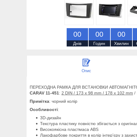
0
0
0
0
0
0
Днів
Годин
Хвилин
Опис
ПЕРЕХОДНА РАМКА ДЛЯ ВСТАНОВКИ АВТОМАГНІТ
CARAV 11-451
:
2 DIN / 173 x 98 mm / 178 x 102 mm
/
Примітка
: чорний колір
Особливості
:
3D-дизайн
Текстура пластику повністю збігається з оригін
Високоякісна пластмаса ABS
Лакофарбове покриття в колір інтер'єру з захи