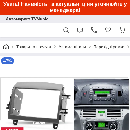
Увага! Наявність та актуальні ціни уточнюйте у
менеджера!
Автомаркет TVMusic
Товари та послуги
Автомагнітоли
Перехідні рамки
–7%