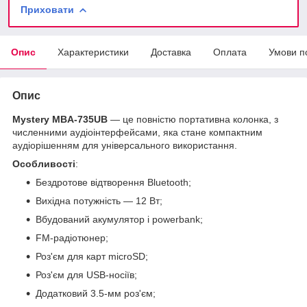
Приховати
Опис
Характеристики
Доставка
Оплата
Умови п
Опис
Mystery MBA-
735UB
— це повністю портативна колонка, з
численними аудіоінтерфейсами, яка стане компактним
аудіорішенням для універсального використання.
Особливості
:
Бездротове відтворення Bluetooth;
Вихідна потужність — 12 Вт;
Вбудований акумулятор і powerbank;
FM-радіотюнер;
Роз'єм для карт microSD;
Роз'єм для USB-носіїв;
Додатковий 3.5-мм роз'єм;