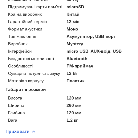
Підтримувані карти пам'яті
microSD
Країна виробник
Китай
Гарантійний термін
12 міс
Формат акустики
Моно
Тип живлення
Акумулятор, USB-порт
Виробник
Mystery
Інтерфейси
micro USB, AUX-вхід, USB
Бездротові можливості
Bluetooth
Особливості
FM-приймач
Сумарна потужність звуку
12 Вт
Матеріал корпусу
Пластик
Габаритні розміри
Висота
120 мм
Ширина
260 мм
Глибина
120 мм
Вага
1.2 кг
Приховати