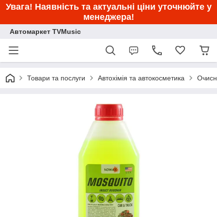
Увага! Наявність та актуальні ціни уточнюйте у
менеджера!
Автомаркет TVMusic
Товари та послуги
Автохімія та автокосметика
Очисн