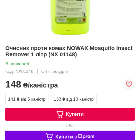
Очисник проти комах NOWAX Mosquito Insect
Remover 1 літр (NX 01148)
В наявності
Код: NX01148
Опт і роздріб
148
₴/каністра
141 ₴
від 5 каністр
133 ₴
від 10 каністр
Купити
або
Купити з