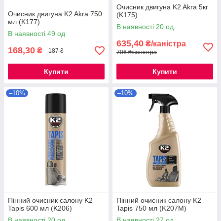
Очисник двигуна K2 Akra 5кг
Очисник двигуна K2 Akra 750
(K175)
мл (K177)
В наявності 20 од.
В наявності 49 од.
635,40
₴/каністра
168,30
₴
187 ₴
706 ₴/каністра
Купити
Купити
–10%
–10%
Пінний очисник салону K2
Пінний очисник салону K2
Tapis 600 мл (K206)
Tapis 750 мл (K207M)
В наявності 20 од.
В наявності 27 од.