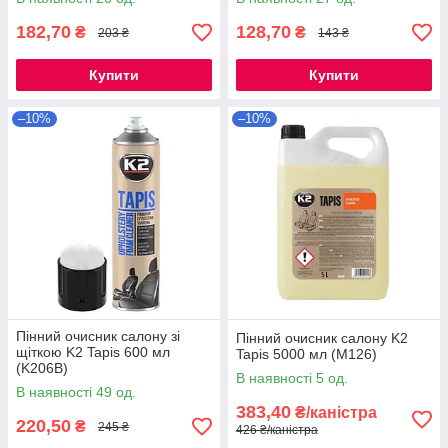
182,70
128,70
₴
₴
203 ₴
143 ₴
Купити
Купити
–10%
–10%
Пінний очисник салону зі
Пінний очисник салону K2
щіткою K2 Tapis 600 мл
Tapis 5000 мл (M126)
(K206B)
В наявності 5 од.
В наявності 49 од.
383,40
₴/каністра
220,50
₴
245 ₴
426 ₴/каністра