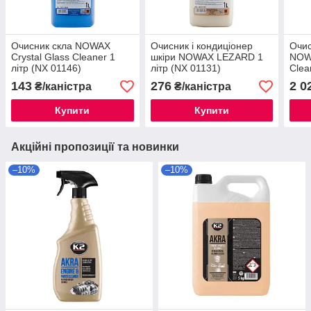
Очисник скла NOWAX
Очисник і кондиціонер
Очис
Crystal Glass Cleaner 1
шкіри NOWAX LEZARD 1
NOW
літр (NX 01146)
літр (NX 01131)
Clea
2012
143
276
2 0
₴/каністра
₴/каністра
Купити
Купити
Акційні пропозиції та новинки
–10%
–10%