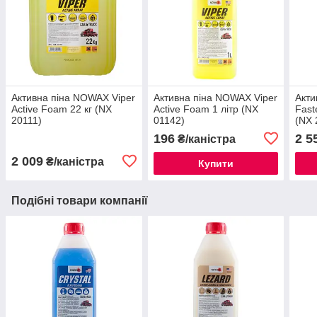
Активна піна NOWAX Viper
Активна піна NOWAX Viper
Акти
Active Foam 22 кг (NX
Active Foam 1 літр (NX
Fast
20111)
01142)
(NX 
196
2 5
₴/каністра
2 009
₴/каністра
Купити
Подібні товари компанії