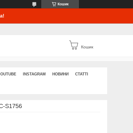
Кошик
а!
Кошик
YOUTUBE
INSTAGRAM
НОВИНИ
СТАТТІ
C-S1756