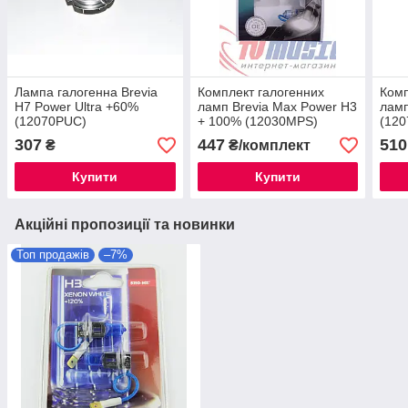
Лампа галогенна Brevia
Комплект галогенних
Комп
H7 Power Ultra +60%
ламп Brevia Max Power H3
ламп
(12070PUC)
+ 100% (12030MPS)
(12
307
447
510
₴
₴/комплект
Купити
Купити
Акційні пропозиції та новинки
Топ продажів
–7%