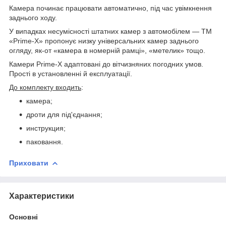
Камера починає працювати автоматично, під час увімкнення
заднього ходу.
У випадках несумісності штатних камер з автомобілем — TM
«Prime-X» пропонує низку універсальних камер заднього
огляду, як-от «камера в номерній рамці», «метелик» тощо.
Камери Prime-X адаптовані до вітчизняних погодних умов.
Прості в установленні й експлуатації.
До комплекту входить
:
камера;
дроти для під'єднання;
инструкция;
паковання.
Приховати
Характеристики
Основні