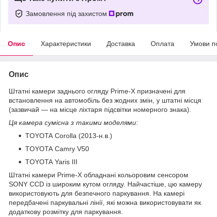
Замовлення під захистом
Опис
Характеристики
Доставка
Оплата
Умови п
Опис
Штатні камери заднього огляду Prime-X призначені для
встановлення на автомобіль без жодних змін, у штатні місця
(зазвичай — на місце ліхтаря підсвітки номерного знака).
Ця камера сумісна з такими моделями
:
TOYOTA Corolla (2013-н.в.)
TOYOTA Camry V50
TOYOTA Yaris III
Штатні камери Prime-X обладнані кольоровим сенсором
SONY CCD із широким кутом огляду. Найчастіше, цю камеру
використовують для безпечного паркування. На камері
передбачені паркувальні лінії, які можна використовувати як
додаткову розмітку для паркування.