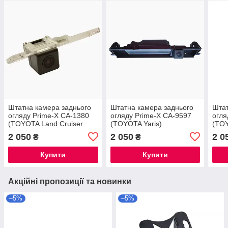
Штатна камера заднього
Штатна камера заднього
Штат
огляду Prime-X CA-1380
огляду Prime-X CA-9597
огля
(TOYOTA Land Cruiser
(TOYOTA Yaris)
(TOY
Prado 150 / Fortuner)
2 050
2 050
2 0
₴
₴
Купити
Купити
Акційні пропозиції та новинки
–5%
–5%