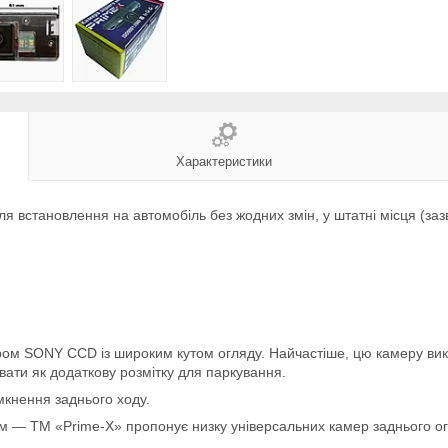
Характеристики
я встановлення на автомобіль без жодних змін, у штатні місця (заз
ром SONY CCD із широким кутом огляду. Найчастіше, цю камеру вик
увати як додаткову розмітку для паркування.
мкнення заднього ходу.
ем — TM «Prime-X» пропонує низку універсальних камер заднього ог