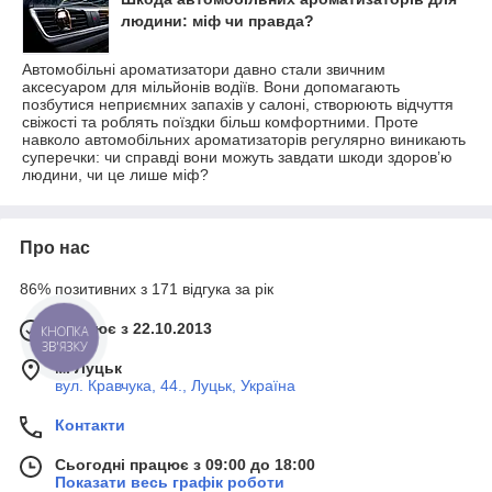
людини: міф чи правда?
Автомобільні ароматизатори давно стали звичним
аксесуаром для мільйонів водіїв. Вони допомагають
позбутися неприємних запахів у салоні, створюють відчуття
свіжості та роблять поїздки більш комфортними. Проте
навколо автомобільних ароматизаторів регулярно виникають
суперечки: чи справді вони можуть завдати шкоди здоров’ю
людини, чи це лише міф?
Про нас
86% позитивних з 171 відгука за рік
Працює з 22.10.2013
КНОПКА
ЗВ'ЯЗКУ
м. Луцьк
вул. Кравчука, 44., Луцьк, Україна
Контакти
Сьогодні працює з 09:00 до 18:00
Показати весь графік роботи