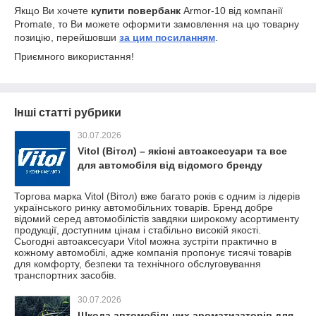
Якщо Ви хочете
купити повербанк
Armor-10 від компанії
Promate, то Ви можете оформити замовлення на цю товарну
позицію, перейшовши
за цим посиланням
.
Приємного використання!
Інші статті рубрики
30.07.2026
Vitol (Вітол) – якісні автоаксесуари та все
для автомобіля від відомого бренду
Торгова марка Vitol (Вітол) вже багато років є одним із лідерів
українського ринку автомобільних товарів. Бренд добре
відомий серед автомобілістів завдяки широкому асортименту
продукції, доступним цінам і стабільно високій якості.
Сьогодні автоаксесуари Vitol можна зустріти практично в
кожному автомобілі, адже компанія пропонує тисячі товарів
для комфорту, безпеки та технічного обслуговування
транспортних засобів.
30.07.2026
Шкода автомобільних ароматизаторів для