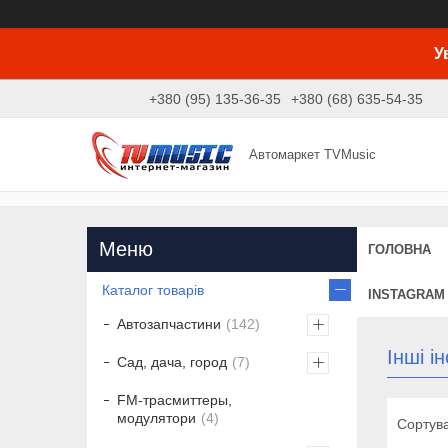
У
+380 (95) 135-36-35
+380 (68) 635-54-35
Автомаркет TVMusic
ГОЛОВНА
Каталог товарів
INSTAGRAM
Автозапчастини
142
Інші і
Сад, дача, город
7
FM-трасмиттеры,
модулятори
4