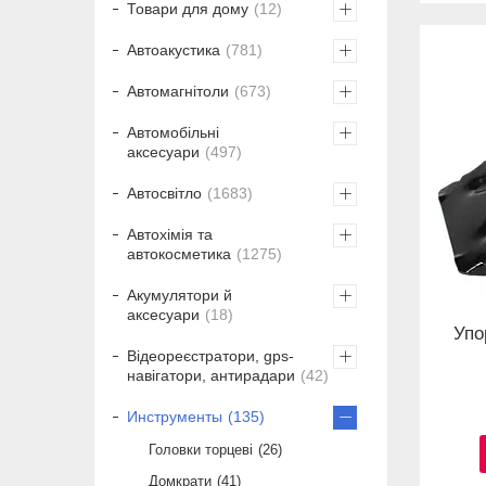
Товари для дому
12
Автоакустика
781
Автомагнітоли
673
Автомобільні
аксесуари
497
Автосвітло
1683
Автохімія та
автокосметика
1275
Акумулятори й
аксесуари
18
Упо
Відеореєстратори, gps-
навігатори, антирадари
42
Инструменты
135
Головки торцеві
26
Домкрати
41