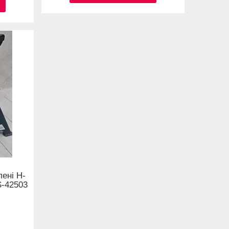
лені H-
S-42503