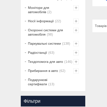
Монітори для
автомобілів
2
Носії інформації
22
Охоронні системи для
автомобіля
98
Паркувальні системи
138
Радіостанції
63
Техдопомога для авто
146
Прибирання в авто
62
Подарункові
сертифікати
13
Фільтри