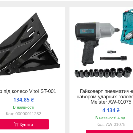
р під колесо Vitol ST-001
Гайковерт пневматичн
набором ударних голово
134,85 ₴
Meister AW-01075
В наявності
4 134 ₴
00000011252
В наявності 4 од.
Купити
AW-01075