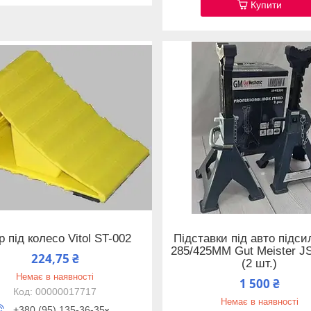
Купити
р під колесо Vitol ST-002
Підставки під авто підси
285/425MM Gut Meister J
224,75 ₴
(2 шт.)
Немає в наявності
1 500 ₴
00000017717
Немає в наявності
+380 (95) 135-36-35