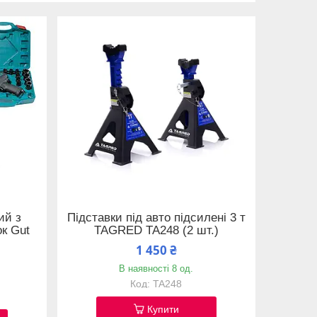
ий з
Підставки під авто підсилені 3 т
к Gut
TAGRED TA248 (2 шт.)
1 450 ₴
В наявності 8 од.
TA248
Купити