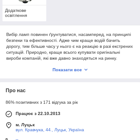
Додаткове
освітлення
Вибір ламп повинен ґрунтуватися, насамперед, на принципі
безпеки та ефективності. Адже чим краще водій бачить
дорогу, тим більше часу у нього є на реакцію в разі екстрених
ситуацій. Природно, краще всього купувати оригінальні
вироби компаній, які вже давно знаходяться на ринку.
Перевірених компаній досить багато і всі вони мають свої
Показати все
цікаві лінійки лампочок.
Автолампи осрам osram філіпс philips
h7 h4 h1 Україна
Про нас
В Україні існує відмінний асортимент автомобільних
86% позитивних з 171 відгука за рік
лампочок. Інтернет магазин TVMusic рекомендує купувати не
підроблені лампи від компаній Osram і Philips. У нас є
Працює з 22.10.2013
найпопулярніші типи ламп, а також знайдуться лампочки з
рідкісними цоколями. Варто відзначити, що у нашому
м. Луцьк
магазині представлені всі лінійки ламп від компаній Філіпс і
вул. Кравчука, 44., Луцьк, Україна
Осрам, які завжди є в наявності. Приємних покупок і
безпечної Вам дороги!