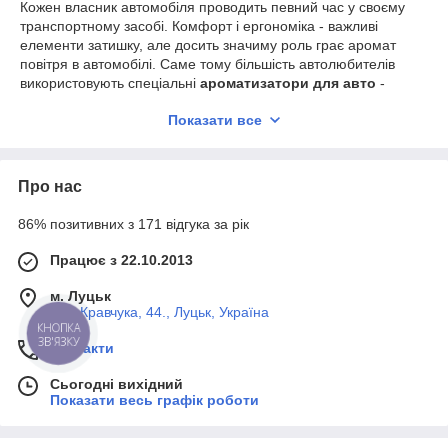
Кожен власник автомобіля проводить певний час у своєму
транспортному засобі. Комфорт і ергономіка - важливі
елементи затишку, але досить значиму роль грає аромат
повітря в автомобілі. Саме тому більшість автолюбителів
використовують спеціальні
ароматизатори для авто
-
мініатюрні і стильні кошти, які освіжають повітря.
Показати все
Про нас
86% позитивних з 171 відгука за рік
Працює з 22.10.2013
м. Луцьк
вул. Кравчука, 44., Луцьк, Україна
КНОПКА
ЗВ'ЯЗКУ
Контакти
На сьогоднішній день на ринку автомобільної хімії існує
Сьогодні вихідний
велика кількість виробників ароматизаторів для автомобілів.
Показати весь графік роботи
Крім того, на полицях кожного магазину автомобільних
товарів Ви зможете побачити найрізноманітніші види
освіжувачів повітря для транспортних засобів.