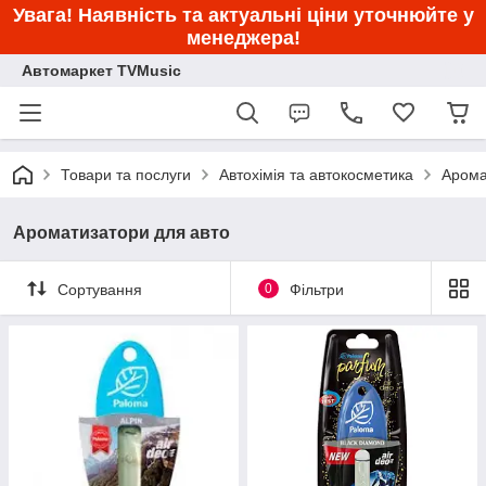
Увага! Наявність та актуальні ціни уточнюйте у
менеджера!
Автомаркет TVMusic
Товари та послуги
Автохімія та автокосметика
Арома
Ароматизатори для авто
Сортування
0
Фільтри