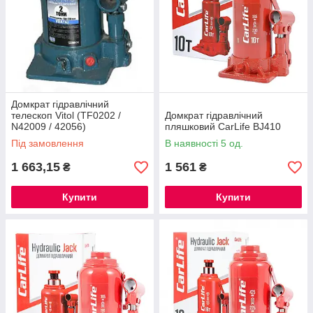
Домкрат гідравлічний
телескоп Vitol (TF0202 /
Домкрат гідравлічний
N42009 / 42056)
пляшковий CarLife BJ410
Під замовлення
В наявності 5 од.
1 663,15
1 561
₴
₴
Купити
Купити