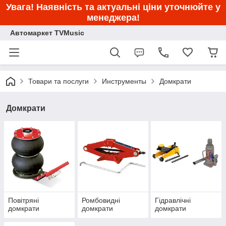
Увага! Наявність та актуальні ціни уточнюйте у
менеджера!
Автомаркет TVMusic
Товари та послуги
Инструменты
Домкрати
Домкрати
Повітряні
Ромбовидні
Гідравлічні
домкрати
домкрати
домкрати