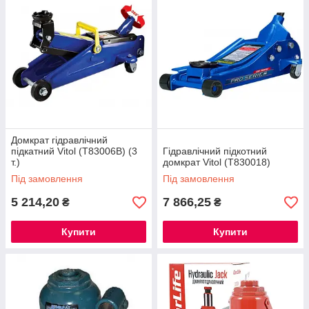
Домкрат гідравлічний
підкатний Vitol (T83006B) (3
Гідравлічний підкотний
т.)
домкрат Vitol (T830018)
Під замовлення
Під замовлення
5 214,20
7 866,25
₴
₴
Купити
Купити