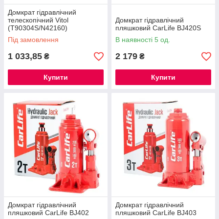
Домкрат гідравлічний
телескопічний Vitol
Домкрат гідравлічний
(T90304S/N42160)
пляшковий CarLife BJ420S
Під замовлення
В наявності 5 од.
1 033,85
2 179
₴
₴
Купити
Купити
Домкрат гідравлічний
Домкрат гідравлічний
пляшковий CarLife BJ402
пляшковий CarLife BJ403