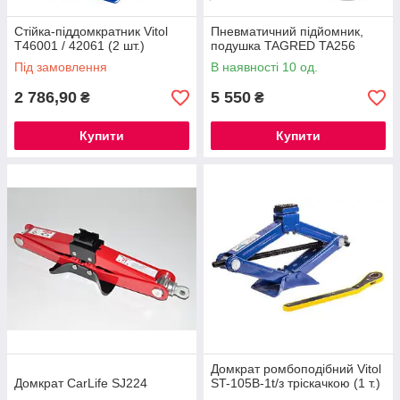
Стійка-піддомкратник Vitol
Пневматичний підйомник,
T46001 / 42061 (2 шт.)
подушка TAGRED TA256
Під замовлення
В наявності 10 од.
2 786,90
5 550
₴
₴
Купити
Купити
Домкрат ромбоподібний Vitol
Домкрат CarLife SJ224
ST-105B-1t/з тріскачкою (1 т.)