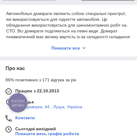
Автомобільні домкрати являють собою спеціальні пристрої,
які використовуються для підняття автомобіля. Це
обладнання використовується для шиномонтажних робіт на
СТО. Всі домкрати поділяються на певні види. Домкрат
пневматичний має велику вартість із-за складності складання
і використання новітніх технологій в конструкції пристрою.
Показати все
Гвинтові домкрати - одні з найнадійніших, але більшість має
невелику вантажопідйомність (до 15 т). Вони прості в
експлуатації, мають відмінну міцність і хорошу стійкість. Крім
вищеописаних домкратів існують: підкатний домкрат,
Про нас
рейковий домкрат, пляшковий домкрат. Наші фахівці
допоможуть Вам вибрати домкрат для Ваших потреб і
86% позитивних з 171 відгука за рік
Вашого транспортного засобу. Купити домкрат Ви можете в
магазині "TVMusic" за низькою ціною.
Працює з 22.10.2013
м. Луцьк
КНОПКА
ЗВ'ЯЗКУ
вул. Кравчука, 44., Луцьк, Україна
Контакти
Сьогодні вихідний
Показати весь графік роботи