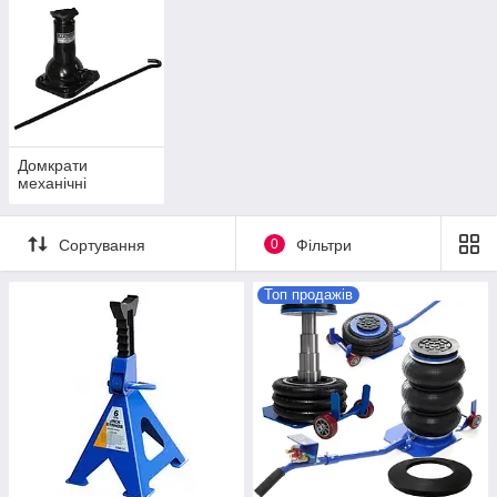
Домкрати
механічні
Сортування
0
Фільтри
Топ продажів