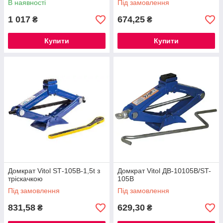
В наявності
Під замовлення
1 017
674,25
₴
₴
Купити
Купити
Домкрат Vitol SТ-105B-1,5t з
Домкрат Vitol ДВ-10105В/ST-
тріскачкою
105B
Під замовлення
Під замовлення
831,58
629,30
₴
₴