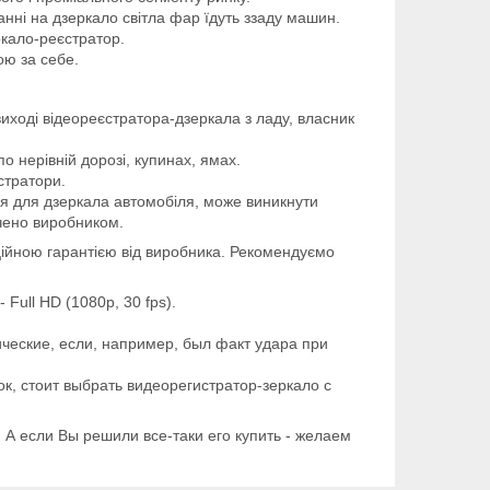
нні на дзеркало світла фар їдуть ззаду машин.
кало-реєстратор.
ою за себе.
 виході відеореєстратора-дзеркала з ладу, власник
по нерівній дорозі, купинах, ямах.
стратори.
я для дзеркала автомобіля, може виникнути
ачено виробником.
ійною гарантією від виробника. Рекомендуємо
Full HD (1080p, 30 fps).
ческие, если, например, был факт удара при
ок, стоит выбрать видеорегистратор-зеркало с
 А если Вы решили все-таки его купить - желаем