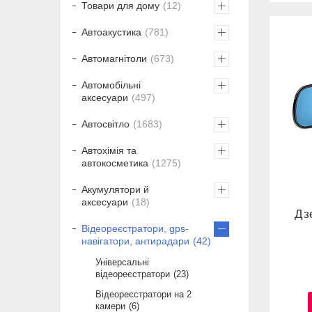
Товари для дому
12
Автоакустика
781
Автомагнітоли
673
Автомобільні
аксесуари
497
Автосвітло
1683
Автохімія та
автокосметика
1275
Акумулятори й
аксесуари
18
Дз
Відеореєстратори, gps-
навігатори, антирадари
42
Універсальні
відеореєстратори
23
Відеореєстратори на 2
камери
6