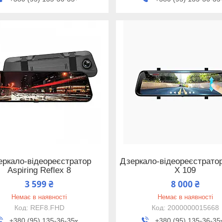
еркало-відеореєстратор
Дзеркало-відеореєстратор
Aspiring Reflex 8
X 109
3 599 ₴
8 000 ₴
Немає в наявності
Немає в наявності
REF8.FHD
2000000015668
+380 (95) 135-36-35
+380 (95) 135-36-35