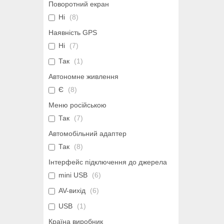
Поворотний екран
Ні
8
Наявність GPS
Ні
7
Так
1
Автономне живлення
Є
8
Меню російською
Так
7
Автомобільний адаптер
Так
8
Інтерфейс підключення до джерела
mini USB
6
AV-вихід
6
USB
1
Країна виробник