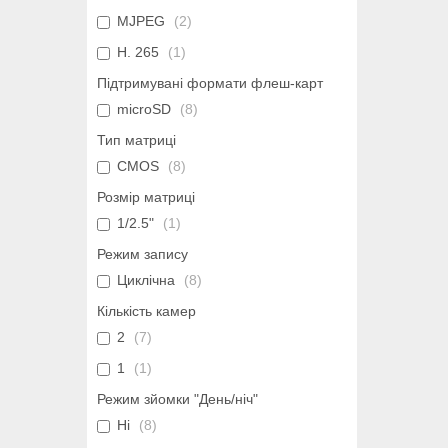
MJPEG
2
H. 265
1
Підтримувані формати флеш-карт
microSD
8
Тип матриці
CMOS
8
Розмір матриці
1/2.5"
1
Режим запису
Циклічна
8
Кількість камер
2
7
1
1
Режим зйомки "День/ніч"
Ні
8