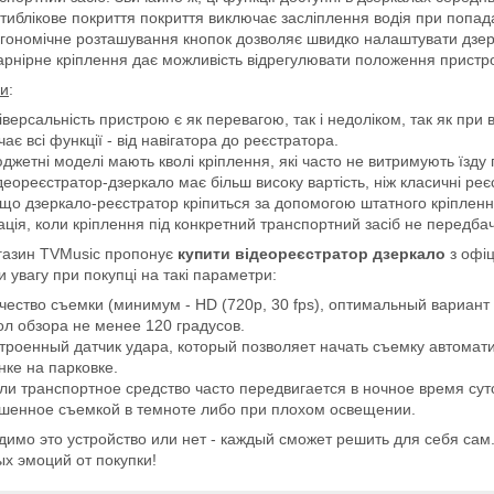
тиблікове покриття покриття виключає засліплення водія при попада
гономічне розташування кнопок дозволяє швидко налаштувати дзер
рнірне кріплення дає можливість відрегулювати положення пристр
ки
:
іверсальність пристрою є як перевагою, так і недоліком, так як при
чає всі функції - від навігатора до реєстратора.
джетні моделі мають кволі кріплення, які часто не витримують їзду 
деореєстратор-дзеркало має більш високу вартість, ніж класичні реє
що дзеркало-реєстратор кріпиться за допомогою штатного кріпленн
ація, коли кріплення під конкретний транспортний засіб не передб
газин TVMusic пропонує
купити відеореєстратор дзеркало
з офіц
и увагу при покупці на такі параметри:
чество съемки (минимум - HD (720p, 30 fps), оптимальный вариант - 
ол обзора не менее 120 градусов.
троенный датчик удара, который позволяет начать съемку автомати
нке на парковке.
ли транспортное средство часто передвигается в ночное время сут
шенное съемкой в темноте либо при плохом освещении.
имо это устройство или нет - каждый сможет решить для себя сам.
х эмоций от покупки!