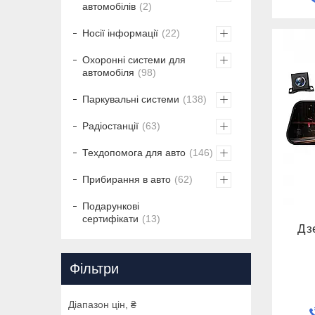
автомобілів
2
Носії інформації
22
Охоронні системи для
автомобіля
98
Паркувальні системи
138
Радіостанції
63
Техдопомога для авто
146
Прибирання в авто
62
Подарункові
сертифікати
13
Дз
Фільтри
Діапазон цін, ₴