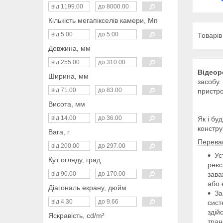
Кількість мегапікселів камери, Мп
Довжина, мм
Відеор
Ширина, мм
засобу.
пристро
Висота, мм
Як і бу
констру
Вага, г
Перева
Ус
Кут огляду, град.
реєс
зава
або 
Діагональ екрану, дюйм
За
сист
здій
Яскравість, cd/m²
тран