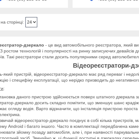
еєстратор-дзеркало
- це вид автомобільного реєстратора, який в
 З ростом технологій і популярності на ринку записуючих девайсів д
їв. Такі реєстратори стали досить популярними серед автолюбителів
Відеореєстратори-дз
дь-який пристрій, відеореєстратор-дзеркало має ряд переваг і недолі
кцію і специфіку експлуатації, що нерідко призводить до негативно
ги
:
тановка даного пристрою здійснюється поверх штатного дзеркала за
тратор-дзеркало досить складно помітити, що зменшує шанс крадіжк
жає огляду водія. Варто відзначити, що інсталяція пристрою проста
електрика.
звичай відеореєстратор-дзеркало поєднує в собі кілька пристроїв, м
ему Android і багато іншого. Часто в комплектації передбачена каме
снювати зйомку позаду автомобіля, але і, при наявності паркувальн
спортний засіб. Звичайно ж, ці функції доступні в дзеркалах середнь