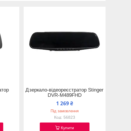
атор
Дзеркало-відеореєстратор Stinger
DVR-M489FHD
1 269 ₴
Під замовлення
56823
Купити