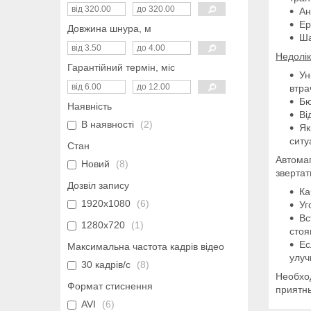
Ан
Ер
Довжина шнура, м
Ша
Недолі
Гарантійний термін, міс
Ун
втра
Бю
Наявність
Ві
В наявності
2
Як
ситу
Стан
Автома
Новий
8
звертат
Дозвіл запису
Ка
1920х1080
6
Уг
Вс
1280х720
1
стоя
Ес
Максимальна частота кадрів відео
улуч
30 кадрів/с
8
Необход
Формат стиснення
приятны
AVI
6