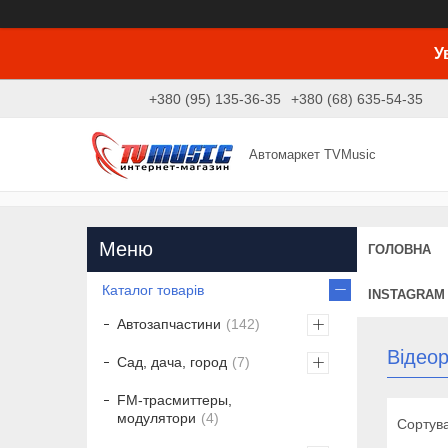
У
+380 (95) 135-36-35
+380 (68) 635-54-35
Автомаркет TVMusic
ГОЛОВНА
Каталог товарів
INSTAGRAM
Автозапчастини
142
Відео
Сад, дача, город
7
FM-трасмиттеры,
модулятори
4