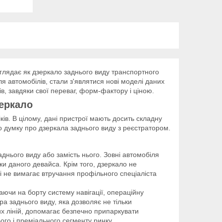
иглядає як дзеркало заднього виду транспортного
ля автомобілів, стали з'являтися нові моделі даних
, завдяки свої переваг, форм-фактору і ціною.
еркало
ків. В цілому, дані пристрої мають досить складну
го думку про дзеркала заднього виду з реєстратором.
днього виду або замість нього. Зовні автомобіля
и даного девайса. Крім того, дзеркало не
 і не вимагає втручання профільного спеціаліста
аючи на борту систему навігації, операційну
ра заднього виду, яка дозволяє не тільки
их ліній, допомагає безпечно припаркувати
ого і преміального сегменту ринку.