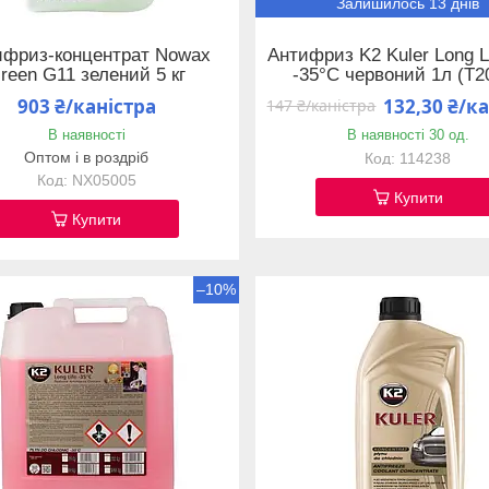
Залишилось 13 днів
ифриз-концентрат Nowax
Антифриз K2 Kuler Long L
reen G11 зелений 5 кг
-35°C червоний 1л (T2
903 ₴/каністра
132,30 ₴/к
147 ₴/каністра
В наявності
В наявності 30 од.
Оптом і в роздріб
114238
NX05005
Купити
Купити
–10%