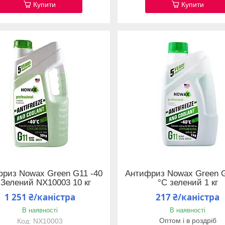
Купити
Купити
риз Nowax Green G11 -40
Антифриз Nowax Green G
 Зелений NX10003 10 кг
°C зелений 1 кг
1 251 ₴/каністра
217 ₴/каністра
В наявності
В наявності
Оптом і в роздріб
NX10003