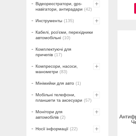
Відеореєстратори, gps-
навігатори, антирадари
42
Инструменты
135
Кабелі, роз'єми, перехідники
автомобільні
10
Комплектуючі для
причепів
17
Компресори, насоси,
манометри
83
Мінімийки для авто
1
Мобільні телефони,
планшети та аксесуари
57
Монітори для
Антифр
автомобілів
2
Ч
Носії інформації
22