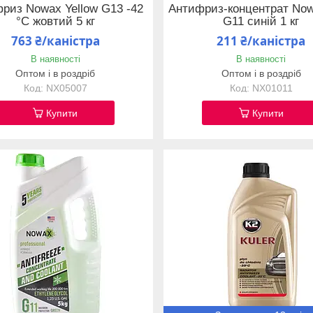
риз Nowax Yellow G13 -42
Антифриз-концентрат Now
°C жовтий 5 кг
G11 синій 1 кг
763 ₴/каністра
211 ₴/каністра
В наявності
В наявності
Оптом і в роздріб
Оптом і в роздріб
NX05007
NX01011
Купити
Купити