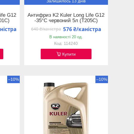
Залишилось 13 днів
ife G12
Антифриз K2 Kuler Long Life G12
01C)
-35°C червоний 5л (T205C)
аністра
576 ₴/каністра
640 ₴/каністра
В наявності 20 од.
114240
Купити
–10%
–10%