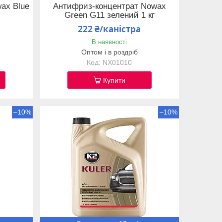
ax Blue
Антифриз-концентрат Nowax
Green G11 зелений 1 кг
222 ₴/каністра
В наявності
Оптом і в роздріб
NX01010
Купити
–10%
–10%