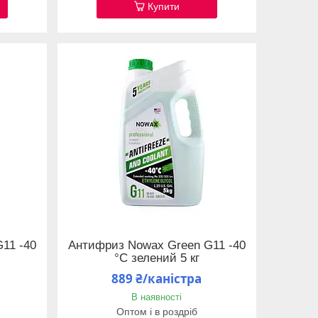
Купити
11 -40
Антифриз Nowax Green G11 -40
°C зелений 5 кг
889 ₴/каністра
В наявності
Оптом і в роздріб