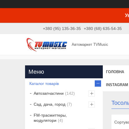
У
+380 (95) 135-36-35
+380 (68) 635-54-35
Автомаркет TVMusic
ГОЛОВНА
Каталог товарів
INSTAGRAM
Автозапчастини
142
Тосол
Сад, дача, город
7
FM-трасмиттеры,
модулятори
4