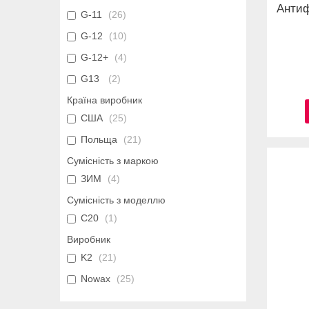
Антиф
G-11
26
G-12
10
G-12+
4
G13
2
Країна виробник
США
25
Польща
21
Сумісність з маркою
ЗИМ
4
Сумісність з моделлю
C20
1
Виробник
K2
21
Nowax
25