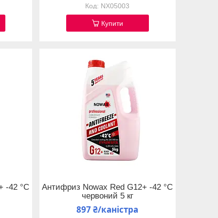
NX05003
Купити
 -42 °C
Антифриз Nowax Red G12+ -42 °C
червоний 5 кг
897 ₴/каністра