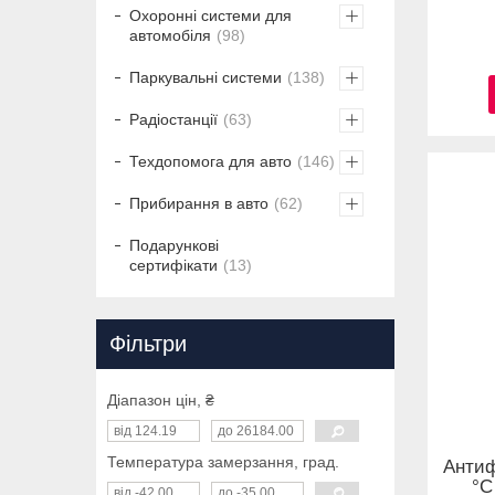
Охоронні системи для
автомобіля
98
Паркувальні системи
138
Радіостанції
63
Техдопомога для авто
146
Прибирання в авто
62
Подарункові
сертифікати
13
Фільтри
Діапазон цін, ₴
Температура замерзання, град.
Антиф
°C