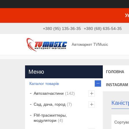
У
+380 (95) 135-36-35
+380 (68) 635-54-35
Автомаркет TVMusic
ГОЛОВНА
Каталог товарів
INSTAGRAM
Автозапчастини
142
Каніст
Сад, дача, город
7
FM-трасмиттеры,
модулятори
4