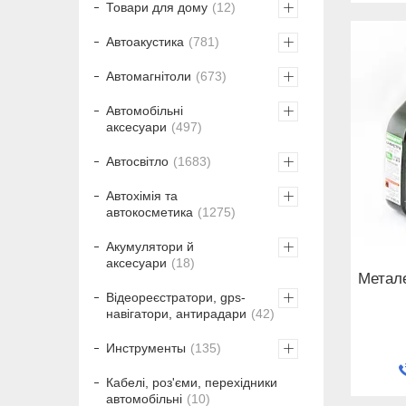
Товари для дому
12
Автоакустика
781
Автомагнітоли
673
Автомобільні
аксесуари
497
Автосвітло
1683
Автохімія та
автокосметика
1275
Акумулятори й
аксесуари
18
Метал
Відеореєстратори, gps-
навігатори, антирадари
42
Инструменты
135
Кабелі, роз'єми, перехідники
автомобільні
10