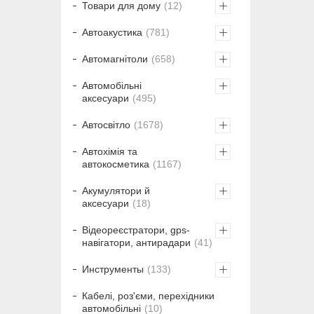
Товари для дому
12
Автоакустика
781
Автомагнітоли
658
Автомобільні
аксесуари
495
Автосвітло
1678
Автохімія та
автокосметика
1167
Акумулятори й
аксесуари
18
Відеореєстратори, gps-
навігатори, антирадари
41
Инструменты
133
Кабелі, роз'єми, перехідники
автомобільні
10