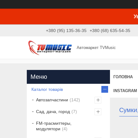
У
+380 (95) 135-36-35
+380 (68) 635-54-35
Автомаркет TVMusic
ГОЛОВНА
Каталог товарів
INSTAGRAM
Автозапчастини
142
Сумки,
Сад, дача, город
7
FM-трасмиттеры,
модулятори
4