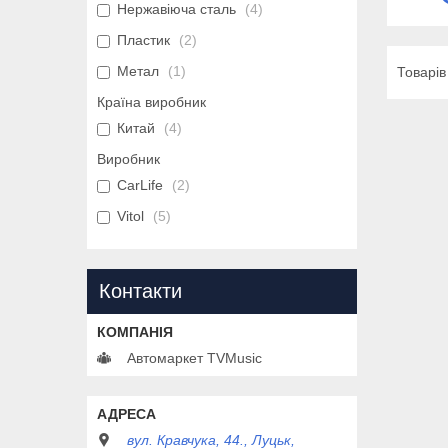
Нержавіюча сталь
4
Пластик
2
Метал
1
Країна виробник
Китай
4
Виробник
CarLife
2
Vitol
5
Контакти
Автомаркет TVMusic
вул. Кравчука, 44., Луцьк,