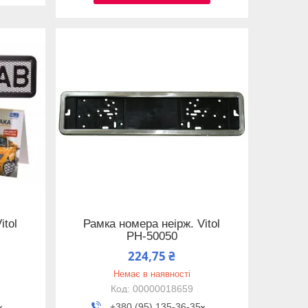
itol
Рамка номера неірж. Vitol
РН-50050
224,75 ₴
Немає в наявності
00000018659
+380 (95) 135-36-35