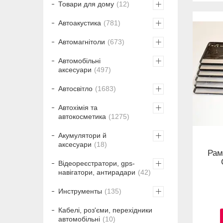
Товари для дому
12
Автоакустика
781
Автомагнітоли
673
Автомобільні
аксесуари
497
Автосвітло
1683
Автохімія та
автокосметика
1275
Акумулятори й
аксесуари
18
Рам
Відеореєстратори, gps-
навігатори, антирадари
42
Инструменты
135
Кабелі, роз'єми, перехідники
автомобільні
10