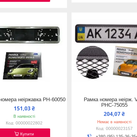
номера неіржавка РН-60050
Рамка номера неірж. V
РНС-75055
151,03 ₴
204,07 ₴
В наявності
Немає в наявності
00000022802
00000023157
Купити
+380 (95) 135-36-35