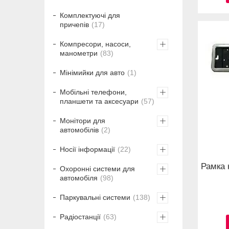
Комплектуючі для
причепів
17
Компресори, насоси,
манометри
83
Мінімийки для авто
1
Мобільні телефони,
планшети та аксесуари
57
Монітори для
автомобілів
2
Носії інформації
22
Рамка 
Охоронні системи для
автомобіля
98
Паркувальні системи
138
Радіостанції
63