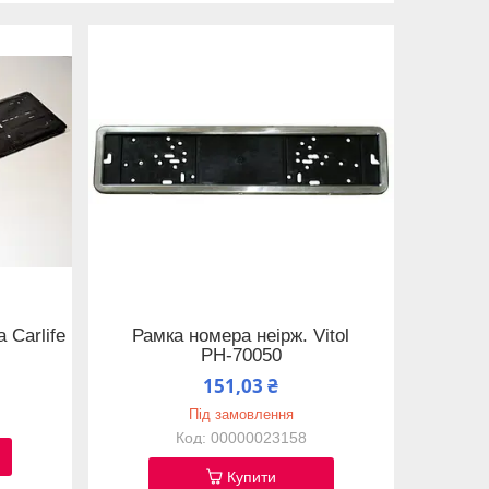
 Carlife
Рамка номера неірж. Vitol
РН-70050
151,03 ₴
Під замовлення
00000023158
Купити