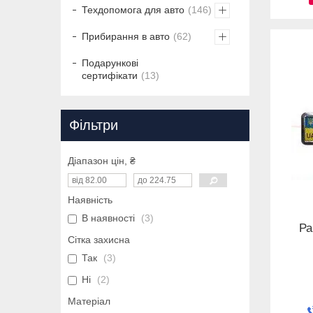
Техдопомога для авто
146
Прибирання в авто
62
Подарункові
сертифікати
13
Фільтри
Діапазон цін, ₴
Наявність
В наявності
3
Ра
Сітка захисна
Так
3
Ні
2
Матеріал