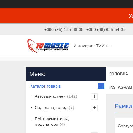
У
+380 (95) 135-36-35
+380 (68) 635-54-35
Автомаркет TVMusic
ГОЛОВНА
Каталог товарів
INSTAGRAM
Автозапчастини
142
Рамки
Сад, дача, город
7
FM-трасмиттеры,
модулятори
4