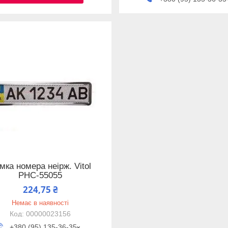
мка номера неірж. Vitol
РНС-55055
224,75 ₴
Немає в наявності
00000023156
+380 (95) 135-36-35